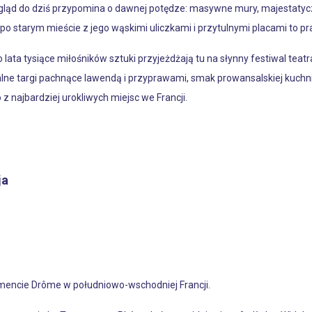
 wygląd do dziś przypomina o dawnej potędze: masywne mury, majestatyc
po starym mieście z jego wąskimi uliczkami i przytulnymi placami to p
go lata tysiące miłośników sztuki przyjeżdżają tu na słynny festiwal teat
alne targi pachnące lawendą i przyprawami, smak prowansalskiej kuchni 
z najbardziej urokliwych miejsc we Francji.
ja
mencie Drôme w południowo-wschodniej Francji.