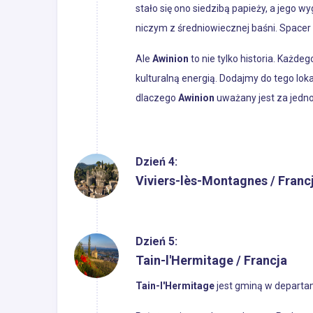
stało się ono siedzibą papieży, a jego
niczym z średniowiecznej baśni. Spacer 
Ale
Awinion
to nie tylko historia. Każde
kulturalną energią. Dodajmy do tego lok
dlaczego
Awinion
uważany jest za jedno 
Dzień 4:
Viviers-lès-Montagnes / Franc
Dzień 5:
Tain-l'Hermitage / Francja
Tain-l'Hermitage
jest gminą w departa