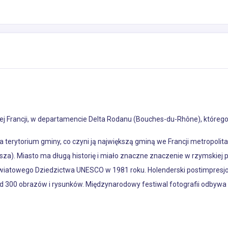
ej Francji, w departamencie Delta Rodanu (Bouches-du-Rhône), którego 
 terytorium gminy, co czyni ją największą gminą we Francji metropoli
ksza). Miasto ma długą historię i miało znaczne znaczenie w rzymskiej p
 Światowego Dziedzictwa UNESCO w 1981 roku. Holenderski postimpresj
d 300 obrazów i rysunków. Międzynarodowy festiwal fotografii odbywa 