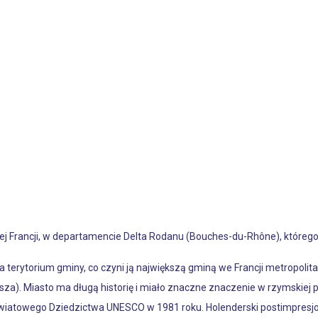
ej Francji, w departamencie Delta Rodanu (Bouches-du-Rhône), którego 
 terytorium gminy, co czyni ją największą gminą we Francji metropoli
ksza). Miasto ma długą historię i miało znaczne znaczenie w rzymskiej p
 Światowego Dziedzictwa UNESCO w 1981 roku. Holenderski postimpresj