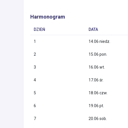
Harmonogram
DZIEŃ
DATA
1
14.06 niedz.
2
15.06 pon.
3
16.06 wt.
4
17.06 śr.
5
18.06 czw.
6
19.06 pt.
7
20.06 sob.