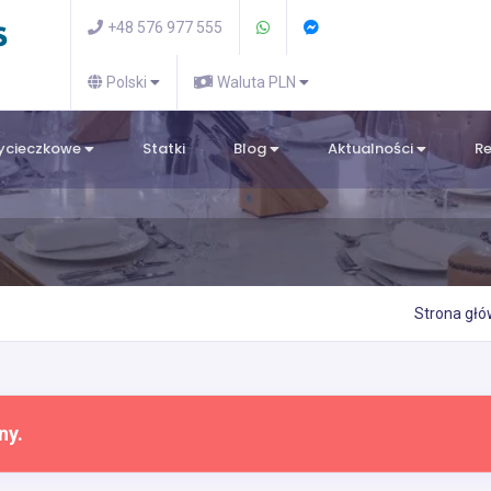
+48 576 977 555
Polski
Waluta PLN
wycieczkowe
Statki
Blog
Aktualności
R
Strona gł
ny.