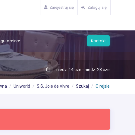
Zarejestruj się
Zaloguj się
egulamin
Kontakt
niedz. 14 cze - niedz. 28 cze
ówna
Uniworld
S.S. Joie de Vivre
Szukaj
O rejsie