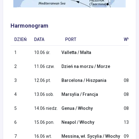
Harmonogram
DZIEŃ
DATA
PORT
WYPŁYN
1
10.06 śr.
Valletta / Malta
2
11.06 czw.
Dzień na morzu / Morze
3
12.06 pt.
Barcelona / Hiszpania
08:00
4
13.06 sob.
Marsylia / Francja
08:00
5
14.06 niedz.
Genua / Włochy
08:00
6
15.06 pon.
Neapol / Włochy
13:00
7
16.06 wt.
Messina, wł. Sycylia / Włochy
09:00