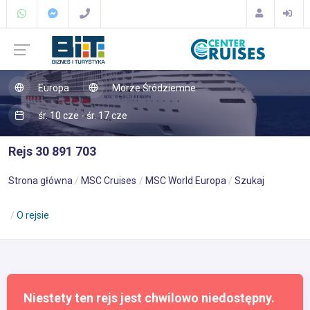
Europa
Morze Śródziemne
śr. 10 cze - śr. 17 cze
Rejs 30 891 703
Strona główna
MSC Cruises
MSC World Europa
Szukaj
O rejsie
Niestety ten rejs jest chwilowo niedostępny.