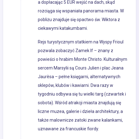
a dopłacając 5 EUR wejść na dach, skąd
rozciąga się wspaniała panorama miasta. W
pobliżu znajduje się opactwo św. Wiktora z
ciekawymi katakumbami.
Rejs turystycznym statkiem na Wyspy Frioul
pozwala zobaczyć Zamek If – znany z
powieści o hrabim Monte Christo. Kulturalnym
sercem Marsylii są Cours Julien i plac Jeana
Jaurèsa – pełne księgarni, alternatywnych
sklepów, klubów i kawiarni. Dwa razy w
tygodniu odbywa się tu wielki targ (czwartek i
sobota). Wśród atrakcji miasta znajdują się
liczne muzea, galerie i dzieła architektury, a
także malownicze zatoki zwane kalankami,
uznawane za francuskie fiordy.