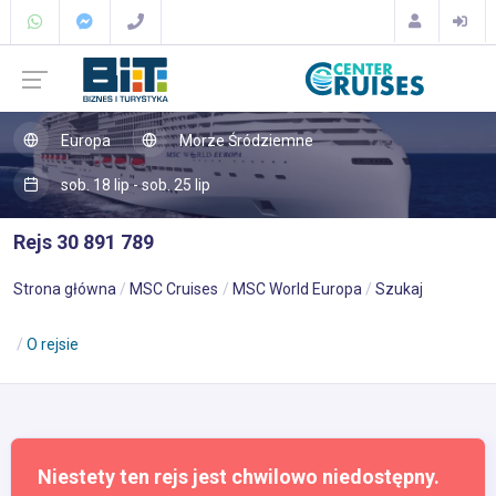
Europa
Morze Śródziemne
sob. 18 lip - sob. 25 lip
Rejs 30 891 789
Strona główna
MSC Cruises
MSC World Europa
Szukaj
O rejsie
Niestety ten rejs jest chwilowo niedostępny.