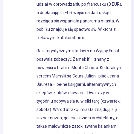
udział w oprowadzaniu po francusku (3 EUR),
a dopłacając 5 EUR wejść na dach, skąd
rozciąga się wspaniała panorama miasta. W
pobliżu znajduje się opactwo św. Wiktora z
ciekawymi katakumbami.
Rejs turystycznym statkiem na Wyspy Frioul
pozwala zobaczyć Zamek If – znany z
powieści o hrabim Monte Christo. Kulturalnym
sercem Marsylii są Cours Julien i plac Jeana
Jaurèsa – pełne księgarni, alternatywnych
sklepów, klubów i kawiarni. Dwa razy w
tygodniu odbywa się tu wielki targ (czwartek i
sobota). Wśród atrakcji miasta znajdują się
liczne muzea, galerie i dzieła architektury, a
także malownicze zatoki zwane kalankami,