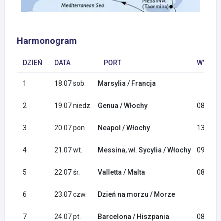
Harmonogram
DZIEŃ
DATA
PORT
WYPŁYN
1
18.07 sob.
Marsylia / Francja
2
19.07 niedz.
Genua / Włochy
08:00
3
20.07 pon.
Neapol / Włochy
13:00
4
21.07 wt.
Messina, wł. Sycylia / Włochy
09:00
5
22.07 śr.
Valletta / Malta
08:00
6
23.07 czw.
Dzień na morzu / Morze
7
24.07 pt.
Barcelona / Hiszpania
08:00