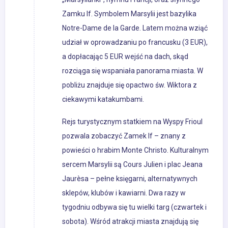
Zamku If. Symbolem Marsylii jest bazylika
Notre-Dame de la Garde. Latem można wziąć
udział w oprowadzaniu po francusku (3 EUR),
a dopłacając 5 EUR wejść na dach, skąd
rozciąga się wspaniała panorama miasta. W
pobliżu znajduje się opactwo św. Wiktora z
ciekawymi katakumbami.
Rejs turystycznym statkiem na Wyspy Frioul
pozwala zobaczyć Zamek If – znany z
powieści o hrabim Monte Christo. Kulturalnym
sercem Marsylii są Cours Julien i plac Jeana
Jaurèsa – pełne księgarni, alternatywnych
sklepów, klubów i kawiarni. Dwa razy w
tygodniu odbywa się tu wielki targ (czwartek i
sobota). Wśród atrakcji miasta znajdują się