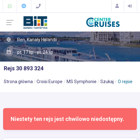
Europa
Północna Europa
Ren, Kanały Holandii
pt. 17 lip - pt. 24 lip
Rejs 30 893 324
Strona główna
Croisi Europe
MS Symphonie
Szukaj
O rejsie
Niestety ten rejs jest chwilowo niedostępny.