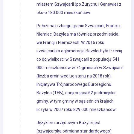
miastem Szwajcarii (po Zurychu i Genewie) z
około 180 000 mieszkańców.
Położona u zbiegu granic Szwajcarii, Francji i
Niemiec, Bazylea ma również przedmieścia
we Francji i Niemczech. W 2016 roku
szwajcarska aglomeracja Bazylei była trzecią
co do wielkości w Szwajcarii z populacją 541
000 mieszkańców w 74 gminach w Szwajcarii
(liczba gmin według stanu na 2018 rok).
Inicjatywa Trójnarodowego Euroregionu
Bazylea (TEB), obejmująca 62 podmiejskie
gminy, w tym gminy w sąsiednich krajach,
liczyła w 2007 roku 829 000 mieszkańców.
Językiem urzędowym Bazylei jest
(szwajcarska odmiana standardowego)