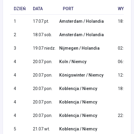
DZIEŃ
DATA
PORT
WYPŁYN
1
17.07 pt.
Amsterdam / Holandia
18:00
2
18.07 sob.
Amsterdam / Holandia
3
19.07 niedz.
Nijmegen / Holandia
02:00
4
20.07 pon.
Koln / Niemcy
06:00
4
20.07 pon.
Königswinter / Niemcy
12:00
4
20.07 pon.
Koblencja / Niemcy
18:00
4
20.07 pon.
Koblencja / Niemcy
4
20.07 pon.
Koblencja / Niemcy
22:00
5
21.07 wt.
Koblencja / Niemcy