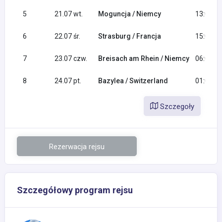
5
21.07 wt.
Moguncja / Niemcy
13:00
6
22.07 śr.
Strasburg / Francja
15:00
7
23.07 czw.
Breisach am Rhein / Niemcy
06:00
8
24.07 pt.
Bazylea / Switzerland
01:00
Szczegoły
Rezerwacja rejsu
Szczegółowy program rejsu