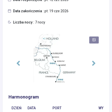
Data zakończenia :
pt. 19 cze 2026
Liczba nocy :
7 nocy
Harmonogram
DZIEŃ
DATA
PORT
WYPŁYN