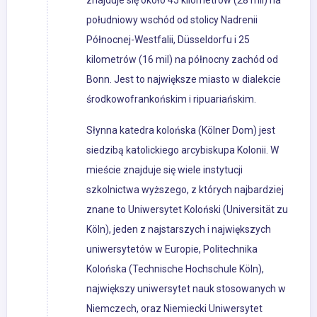
znajduje się około 45 kilometrów (28 mil) na
południowy wschód od stolicy Nadrenii
Północnej-Westfalii, Düsseldorfu i 25
kilometrów (16 mil) na północny zachód od
Bonn. Jest to największe miasto w dialekcie
środkowofrankońskim i ripuariańskim.
Słynna katedra kolońska (Kölner Dom) jest
siedzibą katolickiego arcybiskupa Kolonii. W
mieście znajduje się wiele instytucji
szkolnictwa wyższego, z których najbardziej
znane to Uniwersytet Koloński (Universität zu
Köln), jeden z najstarszych i największych
uniwersytetów w Europie, Politechnika
Kolońska (Technische Hochschule Köln),
największy uniwersytet nauk stosowanych w
Niemczech, oraz Niemiecki Uniwersytet