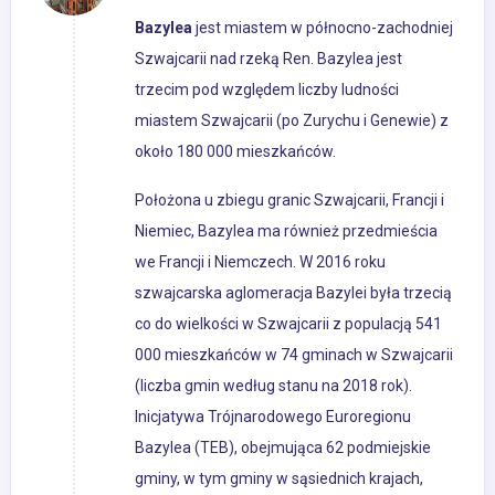
Bazylea
jest miastem w północno-zachodniej
Szwajcarii nad rzeką Ren. Bazylea jest
trzecim pod względem liczby ludności
miastem Szwajcarii (po Zurychu i Genewie) z
około 180 000 mieszkańców.
Położona u zbiegu granic Szwajcarii, Francji i
Niemiec, Bazylea ma również przedmieścia
we Francji i Niemczech. W 2016 roku
szwajcarska aglomeracja Bazylei była trzecią
co do wielkości w Szwajcarii z populacją 541
000 mieszkańców w 74 gminach w Szwajcarii
(liczba gmin według stanu na 2018 rok).
Inicjatywa Trójnarodowego Euroregionu
Bazylea (TEB), obejmująca 62 podmiejskie
gminy, w tym gminy w sąsiednich krajach,