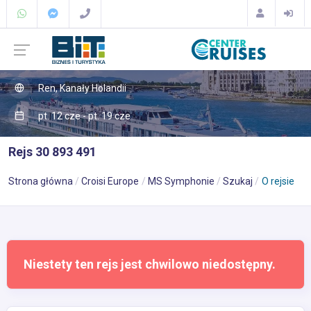
Ren, Kanały Holandii
pt. 12 cze - pt. 19 cze
Rejs 30 893 491
Strona główna
Croisi Europe
MS Symphonie
Szukaj
O rejsie
Niestety ten rejs jest chwilowo niedostępny.