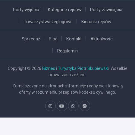
Porty wyjścia
Kategorie rejsów
Porty zawinięcia
Towarzystwa żeglugowe
Kierunki rejsów
Sprzedaż
Blog
Kontakt
Aktualności
Regulamin
Copyright © 2026
Biznes i Turystyka Piotr Skupiewski
. Wszelkie
prawa zastrzeżone.
Zamieszczone na stronach informacje i ceny nie stanowią
oferty w rozumieniu przepisów kodeksu cywilnego.