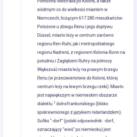
Północna-Westfalia po Kolonii, a także
siódmym co do wielkości miastem w
Niemczech, liczącym 617 280 mieszkańców.
Położone u zbiegu Renu i jego dopływu
Düssel, miasto leży w centrum zarówno
regionu Ren-Ruhr, jak i metropolitalnego
regionu Nadrenii, z regionem Kolonia-Bonn na
południu i Zagłębiem Ruhry na północy.
Większość miasta leży na prawym brzegu
Renu (w przeciwieństwie do Kolonii, której
centrum leży na lewym brzegu rzeki). Miasto
jest największym w niemieckim obszarze
1
dialektu
dolnofrankońskiego (blisko
spokrewnionego z językiem niderlandzkim).
Sufiks "-dorf" (polski odpowiednik: -dorf,
oznaczający "wieś" po niemiecku) jest