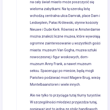
na cały świat miasto może poszczycić się
wieloma zabytkami. Na tę szeroką listę
wchodzą centralna ulica Damrak, place Dam i
Leidseplein, Pałac Królewski, słynne kościoły
Nieuwe i Oude Kerk. Również w Amsterdamie
można znaleźć liczne muzea, które wywołają
ogromne zainteresowanie u wszystkich gości
miasta: muzeum Van Gogha, muzea sztuki
nowoczesnej i figur woskowych, dom-
muzeum Anny Frank, a nawet muzeum
seksu. Spacerując po mieście, będą mogli
Państwo podziwiać most Magere Brug, wieżę
Montelbaanstoren i wiele innych.
Ale nie tylko to przyciąga tutaj tłumy turystów.
W szczególności młodzież przyjeżdża tutaj,
ponieważ jest to jedna ze stolic handlowych