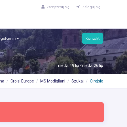
Zarejestruj się
Zaloguj się
egulamin
Kontakt
niedz. 19 lip - niedz. 26 lip
wna
Croisi Europe
MS Modigliani
Szukaj
O rejsie