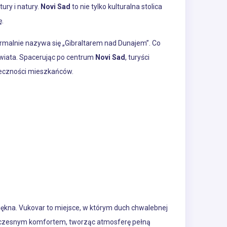
ury i natury.
Novi Sad
to nie tylko kulturalna stolica
ę.
rmalnie nazywa się „Gibraltarem nad Dunajem”. Co
świata. Spacerując po centrum
Novi Sad
, turyści
rdeczności mieszkańców.
piękna. Vukovar to miejsce, w którym duch chwalebnej
nowoczesnym komfortem, tworząc atmosferę pełną