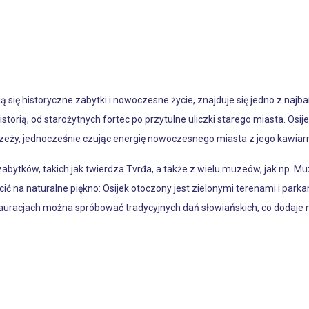
 się historyczne zabytki i nowoczesne życie, znajduje się jedno z najba
istorią, od starożytnych fortec po przytulne uliczki starego miasta. Os
ży, jednocześnie czując energię nowoczesnego miasta z jego kawiarni
zabytków, takich jak twierdza Tvrđa, a także z wielu muzeów, jak np. Mu
ć na naturalne piękno: Osijek otoczony jest zielonymi terenami i parka
tauracjach można spróbować tradycyjnych dań słowiańskich, co dodaje