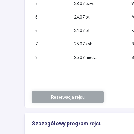
5
23.07 czw.
V
6
24.07 pt.
M
6
24.07 pt.
K
7
25.07 sob.
B
8
26.07 niedz.
B
Rezerwacja rejsu
Szczegółowy program rejsu