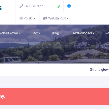
+48 576 977 555
Polski
Waluta PLN
wycieczkowe
Statki
Blog
Aktualności
R
Strona głó
ny.