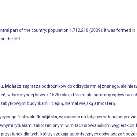
entral part of the country; population 1,712,210 (2009). It was formed in
on the left.
ju,
Mohacz
zaprasza podróżników do odkrycia mniej znanego, ale niezwy
ń, w tym słynnej bitwy z 1526 roku, która miała ogromny wpływ na c
zabytkowymi budynkami i ciepłą, niemal wiejską atmosferą.
ycyjnego festiwalu
Busójárás
, wpisanego na listę niematerialnego dz
wnymi rytuałami zakorzenionymi w mitach słowiańskich i węgierskich. Pr
y przystanek dla tych, którzy szukają autentycznych doświadczeń poza 