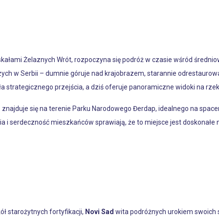
 skałami Żelaznych Wrót, rozpoczyna się podróż w czasie wśród średn
ych w Serbii – dumnie góruje nad krajobrazem, starannie odrestaurowa
 strategicznego przejścia, a dziś oferuje panoramiczne widoki na rzekę
tura: znajduje się na terenie Parku Narodowego Đerdap, idealnego na sp
hnia i serdeczność mieszkańców sprawiają, że to miejsce jest doskonał
ł starożytnych fortyfikacji,
Novi Sad
wita podróżnych urokiem swoich 