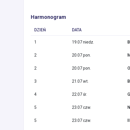
Harmonogram
DZIEŃ
DATA
1
19.07 niedz.
B
2
20.07 pon.
M
2
20.07 pon.
O
3
21.07 wt.
B
4
22.07 śr.
G
5
23.07 czw.
N
5
23.07 czw.
I