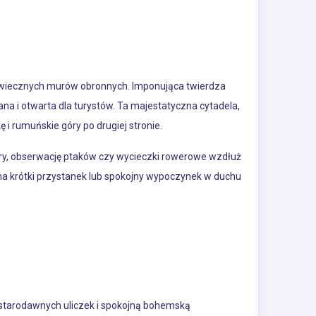
iowiecznych murów obronnych. Imponująca twierdza
na i otwarta dla turystów. Ta majestatyczna cytadela,
 i rumuńskie góry po drugiej stronie.
acery, obserwację ptaków czy wycieczki rowerowe wzdłuż
e na krótki przystanek lub spokojny wypoczynek w duchu
starodawnych uliczek i spokojną bohemską