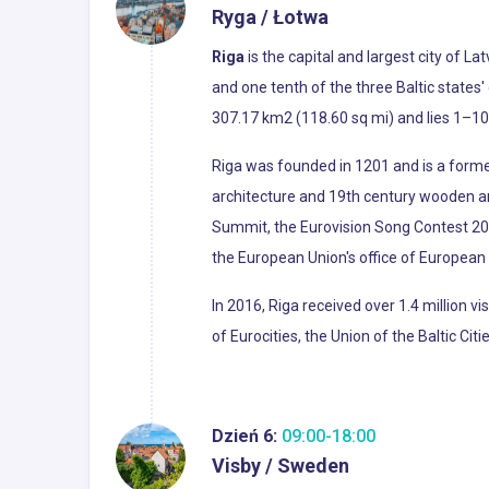
Ryga / Łotwa
Riga
is the capital and largest city of Lat
and one tenth of the three Baltic states'
307.17 km2 (118.60 sq mi) and lies 1–10 m
Riga was founded in 1201 and is a forme
architecture and 19th century wooden a
Summit, the Eurovision Song Contest 20
the European Union's office of Europea
In 2016, Riga received over 1.4 million vis
of Eurocities, the Union of the Baltic Ci
Dzień 6:
09:00-18:00
Visby / Sweden