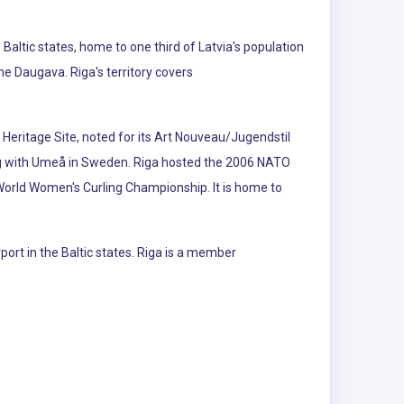
ee Baltic states, home to one third of Latvia's population
the Daugava. Riga's territory covers
Heritage Site, noted for its Art Nouveau/Jugendstil
ong with Umeå in Sweden. Riga hosted the 2006 NATO
orld Women's Curling Championship. It is home to
irport in the Baltic states. Riga is a member