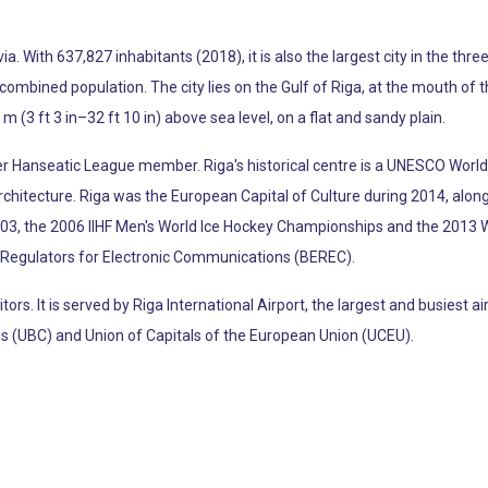
via. With 637,827 inhabitants (2018), it is also the largest city in the thr
 combined population. The city lies on the Gulf of Riga, at the mouth of 
 (3 ft 3 in–32 ft 10 in) above sea level, on a flat and sandy plain.
r Hanseatic League member. Riga's historical centre is a UNESCO World 
rchitecture. Riga was the European Capital of Culture during 2014, al
03, the 2006 IIHF Men's World Ice Hockey Championships and the 2013 W
n Regulators for Electronic Communications (BEREC).
itors. It is served by Riga International Airport, the largest and busiest a
ties (UBC) and Union of Capitals of the European Union (UCEU).