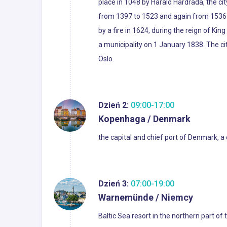
place in 1048 by Harald Hardrada, the c
from 1397 to 1523 and again from 1536 to
by a fire in 1624, during the reign of Ki
a municipality on 1 January 1838. The c
Oslo.
Dzień 2:
09:00-17:00
Kopenhaga / Denmark
the capital and chief port of Denmark, a
Dzień 3:
07:00-19:00
Warnemünde / Niemcy
Baltic Sea resort in the northern part o