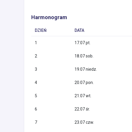
Harmonogram
DZIEŃ
DATA
1
17.07 pt.
2
18.07 sob.
3
19.07 niedz.
4
20.07 pon.
5
21.07 wt.
6
22.07 śr.
7
23.07 czw.