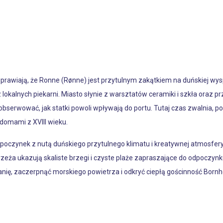
prawiają, że Ronne (Rønne) jest przytulnym zakątkiem na duńskiej wysp
okalnych piekarni. Miasto słynie z warsztatów ceramiki i szkła oraz p
serwować, jak statki powoli wpływają do portu. Tutaj czas zwalnia, p
domami z XVIII wieku.
oczynek z nutą duńskiego przytulnego klimatu i kreatywnej atmosfery
zeża ukazują skaliste brzegi i czyste plaże zapraszające do odpoczynk
anię, zaczerpnąć morskiego powietrza i odkryć ciepłą gościnność Born