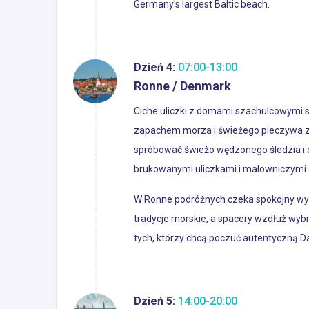
Germany's largest Baltic beach.
Dzień 4:
07:00-13:00
Ronne / Denmark
Ciche uliczki z domami szachulcowymi s
zapachem morza i świeżego pieczywa z l
spróbować świeżo wędzonego śledzia i ob
brukowanymi uliczkami i malowniczymi 
W Ronne podróżnych czeka spokojny wyp
tradycje morskie, a spacery wzdłuż wybr
tych, którzy chcą poczuć autentyczną D
Dzień 5:
14:00-20:00