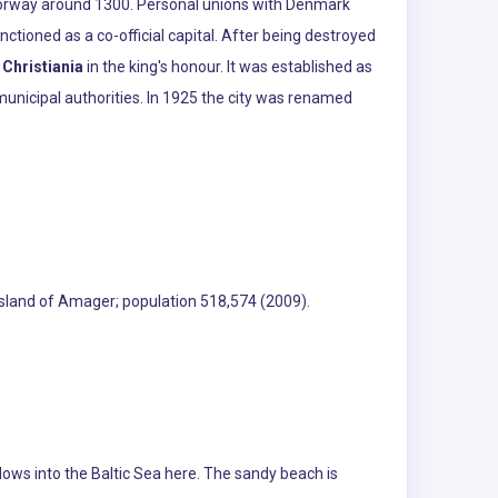
f Norway around 1300. Personal unions with Denmark
tioned as a co-official capital. After being destroyed
d
Christiania
in the king's honour. It was established as
nicipal authorities. In 1925 the city was renamed
 island of Amager; population 518,574 (2009).
lows into the Baltic Sea here. The sandy beach is