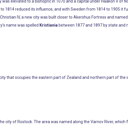
ity was elevated to a bishopric in 1070 and a capital under Haakon V o
 1814 reduced its influence, and with Sweden from 1814 to 1905 it func
ng Christian IV, a new city was built closer to Akershus Fortress and name
ity's name was spelled
Kristiania
between 1877 and 1897 by state and mu
 city that occupies the eastern part of Zealand and northern part of the
f the city of Rostock. The area was named along the Varnov River, which f