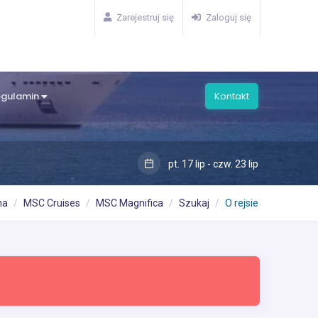
Zarejestruj się
Zaloguj się
egulamin
Kontakt
pt. 17 lip - czw. 23 lip
na
MSC Cruises
MSC Magnifica
Szukaj
O rejsie