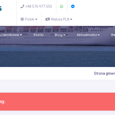
+48 576 977 555
Polski
Waluta PLN
wycieczkowe
Statki
Blog
Aktualności
R
Strona głów
ny.