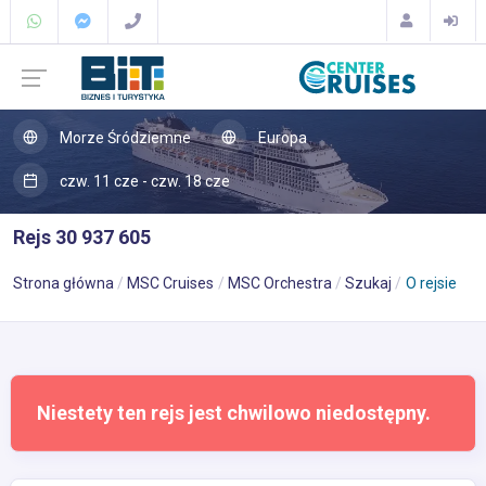
Morze Śródziemne
Europa
czw. 11 cze - czw. 18 cze
Rejs 30 937 605
Strona główna
MSC Cruises
MSC Orchestra
Szukaj
O rejsie
Niestety ten rejs jest chwilowo niedostępny.