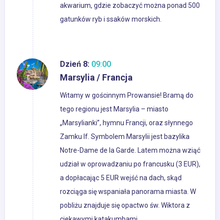
akwarium, gdzie zobaczyć można ponad 500
gatunków ryb i ssaków morskich.
Dzień 8:
09:00
Marsylia / Francja
Witamy w gościnnym Prowansie! Bramą do
tego regionu jest Marsylia – miasto
„Marsylianki”, hymnu Francji, oraz słynnego
Zamku If. Symbolem Marsylii jest bazylika
Notre-Dame de la Garde. Latem można wziąć
udział w oprowadzaniu po francusku (3 EUR),
a dopłacając 5 EUR wejść na dach, skąd
rozciąga się wspaniała panorama miasta. W
pobliżu znajduje się opactwo św. Wiktora z
ciekawymi katakumbami.