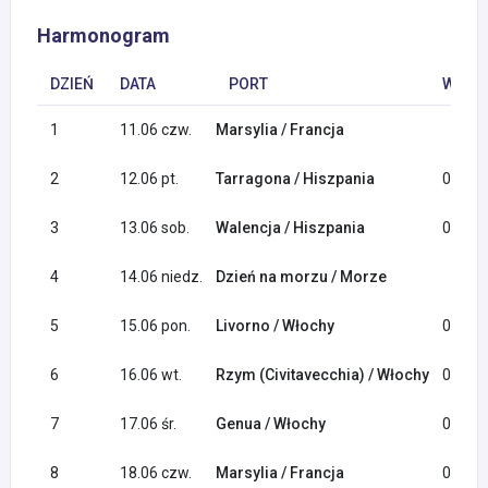
Harmonogram
DZIEŃ
DATA
PORT
WYPŁY
1
11.06 czw.
Marsylia / Francja
2
12.06 pt.
Tarragona / Hiszpania
09:00
3
13.06 sob.
Walencja / Hiszpania
07:00
4
14.06 niedz.
Dzień na morzu / Morze
5
15.06 pon.
Livorno / Włochy
07:00
6
16.06 wt.
Rzym (Civitavecchia) / Włochy
07:00
7
17.06 śr.
Genua / Włochy
09:00
8
18.06 czw.
Marsylia / Francja
09:00