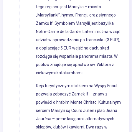
tego regionu jest Marsylia – miasto
„Marsylianki”, hymnu Francji, oraz słynnego
Zamku If. Symbolem Marsylii jest bazylika
Notre-Dame de la Garde. Latem można wziąć
udział w oprowadzaniu po francusku (3 EUR),
a dopłacając 5 EUR wejść na dach, skąd
rozciąga się wspaniała panorama miasta. W
pobliżu znajduje się opactwo św. Wiktora z
ciekawymi katakumbami.
Rejs turystycznym statkiem na Wyspy Frioul
pozwala zobaczyć Zamek If – znany z
powieści o hrabim Monte Christo. Kulturalnym
sercem Marsylii są Cours Julien i plac Jeana
Jaurèsa – pełne księgarni, alternatywnych
sklepów, klubów i kawiarni. Dwa razy w