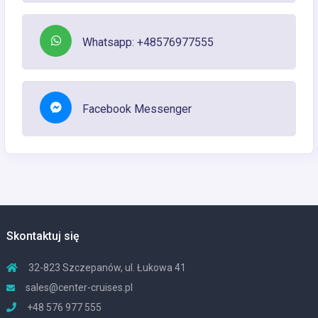
Whatsapp: +48576977555
Facebook Messenger
Skontaktuj się
32-823 Szczepanów, ul. Łukowa 41
sales@center-cruises.pl
+48 576 977 555