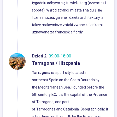
tygodniu odbywa się tu wielki targ (czwartek i
sobota). Wśród atrakcji miasta znajdują się
liczne muzea, galerie i dzieła architektury, a
także malownicze zatoki zwane kalankami,
uznawane za francuskie fiordy.
Dzień 2:
09:00-18:00
Tarragona / Hiszpania
Tarragona
is a port city located in
northeast Spain on the Costa Daurada by
the Mediterranean Sea. Founded before the
5th century BC, it is the capital of the Province
of Tarragona, and part
of Tarragonès and Catalonia. Geographically, it
is bordered on the north by the Province of