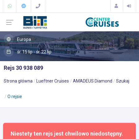
Europa
śr. 15 lip - śr. 22 lip
Rejs 30 938 089
Strona główna
Lueftner Cruises
AMADEUS Diamond
Szukaj
O rejsie
Niestety ten rejs jest chwilowo niedostępny.