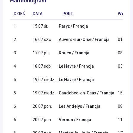
Harmonogram
DZIEŃ
DATA
PORT
WYPŁYN
1
15.07 śr.
Paryż / Francja
2
16.07 czw.
Auvers-sur-Oise / Francja
01:30
3
17.07 pt.
Rouen / Francja
08:00
4
18.07 sob.
Le Havre / Francja
03:30
5
19.07 niedz.
Le Havre / Francja
5
19.07 niedz.
Caudebec-en-Caux / Francja
15:00
6
20.07 pon.
Les Andelys / Francja
08:00
6
20.07 pon.
Vernon / Francja
11:30