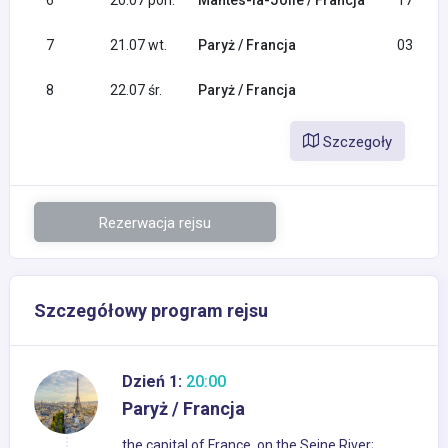
6
20.07 pon.
Mantes-la-Jolie / Francja
17:30
7
21.07 wt.
Paryż / Francja
03:30
8
22.07 śr.
Paryż / Francja
Szczegoły
Rezerwacja rejsu
Szczegółowy program rejsu
Dzień 1:
20:00
Paryż / Francja
the capital of France, on the Seine River;