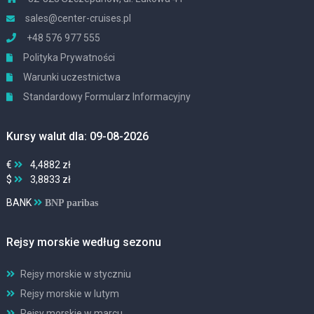
sales@center-cruises.pl
+48 576 977 555
Polityka Prywatności
Warunki uczestnictwa
Standardowy Formularz Informacyjny
Kursy walut dla: 09-08-2026
€
4,4882 zł
$
3,8833 zł
BANK
BNP paribas
Rejsy morskie według sezonu
Rejsy morskie w styczniu
Rejsy morskie w lutym
Rejsy morskie w marcu