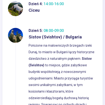
Dzień 4:
14:00-16:00
Ciceu
Dzień 5:
08:00-09:00
Sistov (Svishtov) / Bulgaria
Położone na malowniczych brzegach rzeki
Dunaj, to miasto w Bułgarii łączy historyczne
dziedzictwo z naturalnym pięknem.
Sistov
(Svishtov)
to miejsce, gdzie zabytkowe
budynki współistnieją z nowoczesnymi
udogodnieniami. Miasto przyciąga turystów
swoimi unikalnymi zabytkami, w tym
kościołami i klasztorami, które
odzwierciedlają bogatą duchową historię
regionu. Spacerując po cichych ulicach i