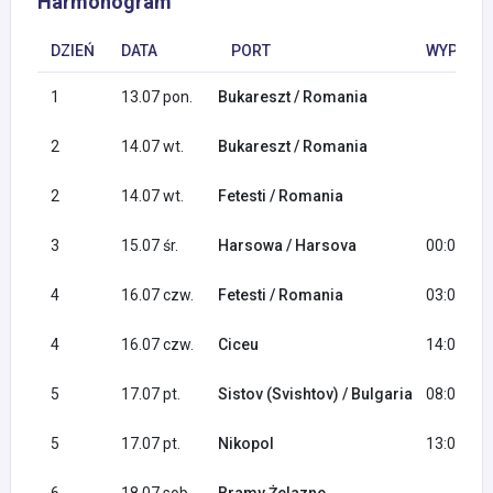
Harmonogram
DZIEŃ
DATA
PORT
WYPŁYNI
1
13.07 pon.
Bukareszt / Romania
2
14.07 wt.
Bukareszt / Romania
2
14.07 wt.
Fetesti / Romania
3
15.07 śr.
Harsowa / Harsova
00:01
4
16.07 czw.
Fetesti / Romania
03:00
4
16.07 czw.
Ciceu
14:00
5
17.07 pt.
Sistov (Svishtov) / Bulgaria
08:00
5
17.07 pt.
Nikopol
13:00