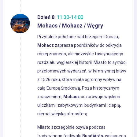
Dzień 8:
11:30-14:00
Mohacs / Mohacz / Węgry
Przytulnie położone nad brzegiem Dunaju,
Mohacz
zaprasza podróżników do odkrycia
mniej znanego, ale niezwykle fascynującego
rozdziału węgierskiej historii. Miasto to symbol
przełomowych wydarzeń, w tym słynnej bitwy
z 1526 roku, która miała ogromny wpływ na
całą Europę Środkową. Poza historycznym
znaczeniem,
Mohacz
oczarowuje wąskimi
uliczkami, zabytkowymi budynkami i ciepłą,
niemal wiejską atmosferą.
Miasto szczególnie ożywa podczas
tradycyjnego festiwalu
Busójárás
, wpisanego