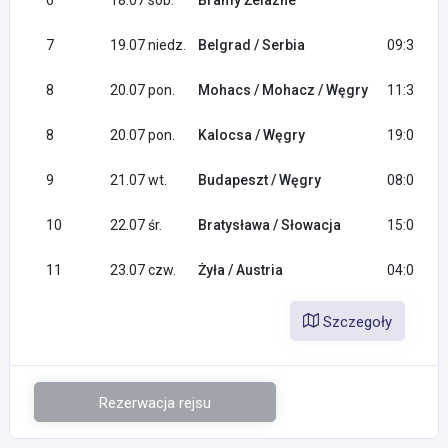
6
18.07 sob.
Bramy Żelazne
7
19.07 niedz.
Belgrad / Serbia
09:30
8
20.07 pon.
Mohacs / Mohacz / Węgry
11:30
8
20.07 pon.
Kalocsa / Węgry
19:00
9
21.07 wt.
Budapeszt / Węgry
08:00
10
22.07 śr.
Bratysława / Słowacja
15:00
11
23.07 czw.
Żyła / Austria
04:00
Szczegoły
Rezerwacja rejsu