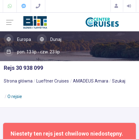
Europa
Dunaj
pon. 13 lip - czw. 23 lip
Rejs 30 938 099
Strona główna
Lueftner Cruises
AMADEUS Amara
Szukaj
O rejsie
Niestety ten rejs jest chwilowo niedostępny.