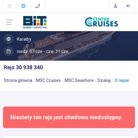
Karaiby
niedz. 07 cze - czw. 11 cze
Rejs 30 938 340
Strona główna
MSC Cruises
MSC Seashore
Szukaj
O rejsie
Niestety ten rejs jest chwilowo niedostępny.