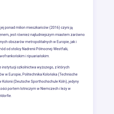
jej ponad milion mieszkańców (2016) czyni ją
enem, jest również najludniejszym miastem zarówno
ych obszarów metropolitalnych w Europie, jak i
d od stolicy Nadrenii Północnej-Westfalii,
owofrankońskim i ripuariańskim.
e instytucji szkolnictwa wyższego, z których
etów w Europie, Politechnika Kolońska (Technische
 Kolonii (Deutsche Sporthochschule Köln), jedyny
kości portem lotniczym w Niemczech i leży w
ldorfie.