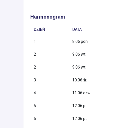
Harmonogram
DZIEŃ
DATA
1
8.06 pon.
2
9.06 wt.
2
9.06 wt.
3
10.06 śr.
4
11.06 czw.
5
12.06 pt.
5
12.06 pt.