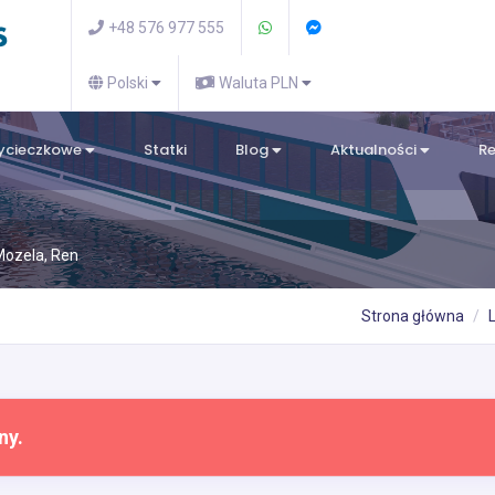
+48 576 977 555
Polski
Waluta PLN
wycieczkowe
Statki
Blog
Aktualności
R
Mozela, Ren
Strona główna
ny.