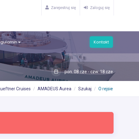
Zarejestruj się
Zaloguj się
egulamin
Kontakt
pon. 08 cze - czw. 18 cze
Lueftner Cruises
AMADEUS Aurea
Szukaj
O rejsie