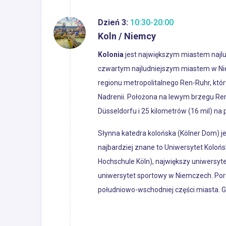
Dzień 3:
10:30-20:00
Koln / Niemcy
Kolonia
jest największym miastem najlud
czwartym najludniejszym miastem w Nie
regionu metropolitalnego Ren-Ruhr, któ
Nadrenii. Położona na lewym brzegu Renu
Düsseldorfu i 25 kilometrów (16 mil) na
Słynna katedra kolońska (Kölner Dom) jes
najbardziej znane to Uniwersytet Kolońsk
Hochschule Köln), największy uniwersyt
uniwersytet sportowy w Niemczech. Port
południowo-wschodniej części miasta. G