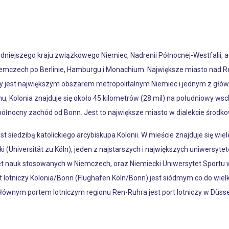
niejszego kraju związkowego Niemiec, Nadrenii Północnej-Westfalii, a 
mczech po Berlinie, Hamburgu i Monachium. Największe miasto nad R
ry jest największym obszarem metropolitalnym Niemiec i jednym z główn
, Kolonia znajduje się około 45 kilometrów (28 mil) na południowy wschó
 północny zachód od Bonn. Jest to największe miasto w dialekcie środk
t siedzibą katolickiego arcybiskupa Kolonii. W mieście znajduje się wiel
i (Universität zu Köln), jeden z najstarszych i największych uniwersyt
et nauk stosowanych w Niemczech, oraz Niemiecki Uniwersytet Sportu w
 lotniczy Kolonia/Bonn (Flughafen Köln/Bonn) jest siódmym co do wiel
łównym portem lotniczym regionu Ren-Ruhra jest port lotniczy w Düsse