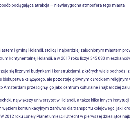
 sposób pociągająca atrakcja — niewiarygodna atmosfera tego miasta.
iastem i gminą Holandii, stolicą i najbardziej zaludnionym miastem pr
um kontynentalnej Holandii, a w 2017 roku liczył 345 080 mieszkańcó
uje się licznymi budynkami i konstrukcjami, z których wiele pochodzi z
atus biskupstwa książęcego, ale pozostaje głównym ośrodkiem religijnym
to Amsterdam prześcignął go jako centrum kulturalne i najbardziej zalu
echcki, największy uniwersytet w Holandii, a także kilka innych instytu
ym węzłem komunikacyjnym zarówno dla transportu kolejowego, jak i d
. W 2012 roku Lonely Planet umieścił Utrecht w pierwszej dziesiątce naj