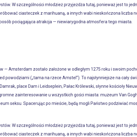
urystów. W szczególności młodzież przyjeżdża tutaj, ponieważ jest to jed
óbować ciasteczek z marihuaną, a innych wabi nieskończona liczba nocn
 sposób pociągająca atrakcja — niewiarygodna atmosfera tego miasta.
w — Amsterdam zostało założone w odległym 1275 roku i swoim pochod
ed powodziami („tama na rzece Amstel”). To najsłynniejsze na cały św
a Damrak, place Dam i Leidseplein, Pałac Królewski, słynne kościoły N
ogromne zainteresowanie u wszystkich gości miasta: muzeum Van Gogh
m seksu. Spacerując po mieście, będą mogli Państwo podziwiać most
urystów. W szczególności młodzież przyjeżdża tutaj, ponieważ jest to jed
óbować ciasteczek z marihuaną, a innych wabi nieskończona liczba nocn