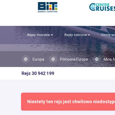
Rejsy morskie
Rejsy rzeczne
Firmy 
Europa
Północna Europa
Mine, 
Rejs 30 942 199
Niestety ten rejs jest chwilowo niedostęp