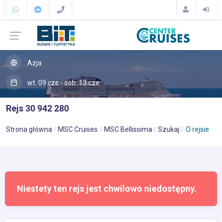
Azja
wt. 09 cze - sob. 13 cze
Rejs 30 942 280
Strona główna
MSC Cruises
MSC Bellissima
Szukaj
O rejsie
Niestety ten rejs jest chwilowo niedostępny.