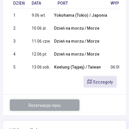
DZIEŃ
DATA
PORT
WYPŁYNIĘ
1
9.06 wt.
Yokohama (Tokio) / Japonia
2
10.06 śr.
Dzień na morzu / Morze
3
11.06 czw.
Dzień na morzu / Morze
4
12.06 pt.
Dzień na morzu / Morze
5
13.06 sob.
Keelung (Tajpej) / Taiwan
06:00
Szczegoły
Rezerwacja rejsu