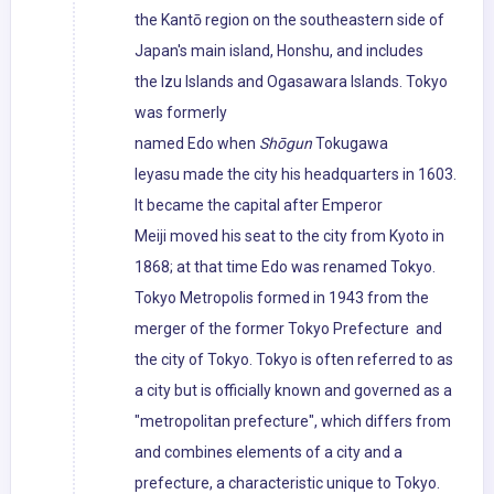
the Kantō region on the southeastern side of
Japan's main island, Honshu, and includes
the Izu Islands and Ogasawara Islands. Tokyo
was formerly
named Edo when
Shōgun
Tokugawa
Ieyasu made the city his headquarters in 1603.
It became the capital after Emperor
Meiji moved his seat to the city from Kyoto in
1868; at that time Edo was renamed Tokyo.
Tokyo Metropolis formed in 1943 from the
merger of the former Tokyo Prefecture and
the city of Tokyo. Tokyo is often referred to as
a city but is officially known and governed as a
"metropolitan prefecture", which differs from
and combines elements of a city and a
prefecture, a characteristic unique to Tokyo.