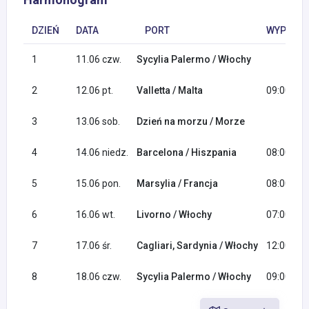
DZIEŃ
DATA
PORT
WYPŁYNI
1
11.06 czw.
Sycylia Palermo / Włochy
2
12.06 pt.
Valletta / Malta
09:00
3
13.06 sob.
Dzień na morzu / Morze
4
14.06 niedz.
Barcelona / Hiszpania
08:00
5
15.06 pon.
Marsylia / Francja
08:00
6
16.06 wt.
Livorno / Włochy
07:00
7
17.06 śr.
Cagliari, Sardynia / Włochy
12:00
8
18.06 czw.
Sycylia Palermo / Włochy
09:00