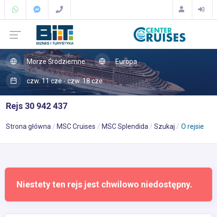
Morze Śródziemne
Europa
czw. 11 cze - czw. 18 cze
Rejs 30 942 437
Strona główna
MSC Cruises
MSC Splendida
Szukaj
O rejsie
Niestety ten rejs jest chwilowo niedostępny.