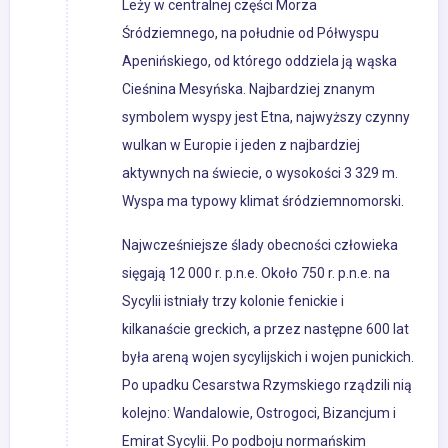
Leży w centralnej części Morza
Śródziemnego, na południe od Półwyspu
Apenińskiego, od którego oddziela ją wąska
Cieśnina Mesyńska. Najbardziej znanym
symbolem wyspy jest Etna, najwyższy czynny
wulkan w Europie i jeden z najbardziej
aktywnych na świecie, o wysokości 3 329 m.
Wyspa ma typowy klimat śródziemnomorski.
Najwcześniejsze ślady obecności człowieka
sięgają 12 000 r. p.n.e. Około 750 r. p.n.e. na
Sycylii istniały trzy kolonie fenickie i
kilkanaście greckich, a przez następne 600 lat
była areną wojen sycylijskich i wojen punickich.
Po upadku Cesarstwa Rzymskiego rządzili nią
kolejno: Wandalowie, Ostrogoci, Bizancjum i
Emirat Sycylii. Po podboju normańskim