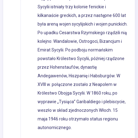
Sycylii istniały trzy kolonie fenickie i
kilkanaście greckich, a przez następne 600 lat
była areną wojen sycylijskich i wojen punickich.
Po upadku Cesarstwa Rzymskiego rządzili nią
kolejno: Wandalowie, Ostrogoci, Bizancjum i
Emirat Sycylii. Po podboju normańskim
powstało Królestwo Sycylii, później rządzone
przez Hohenstaufów, dynastię
Andegawenów, Hiszpanię i Habsburgów. W
XVIII w. połączone zostało z Neapolem w
Królestwo Obojga Sycylii. W 1860 roku, po
wyprawie „Tysiąca” Garibaldiego i plebiscycie,
weszło w skład zjednoczonych Włoch. 15
maja 1946 roku otrzymało status regionu
autonomicznego.