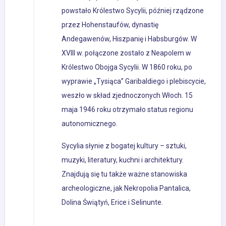
powstało Królestwo Sycylii, później rządzone
przez Hohenstaufów, dynastię
Andegawenów, Hiszpanię i Habsburgów. W
XVIII w. połączone zostało z Neapolem w
Królestwo Obojga Sycylii. W 1860 roku, po
wyprawie „Tysiąca” Garibaldiego i plebiscycie,
weszło w skład zjednoczonych Włoch. 15
maja 1946 roku otrzymało status regionu
autonomicznego.
Sycylia słynie z bogatej kultury – sztuki,
muzyki, literatury, kuchni i architektury.
Znajdują się tu także ważne stanowiska
archeologiczne, jak Nekropolia Pantalica,
Dolina Świątyń, Erice i Selinunte.