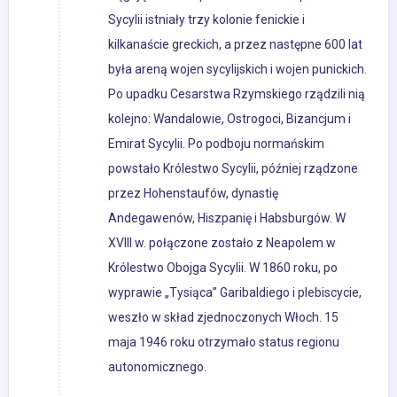
Sycylii istniały trzy kolonie fenickie i
kilkanaście greckich, a przez następne 600 lat
była areną wojen sycylijskich i wojen punickich.
Po upadku Cesarstwa Rzymskiego rządzili nią
kolejno: Wandalowie, Ostrogoci, Bizancjum i
Emirat Sycylii. Po podboju normańskim
powstało Królestwo Sycylii, później rządzone
przez Hohenstaufów, dynastię
Andegawenów, Hiszpanię i Habsburgów. W
XVIII w. połączone zostało z Neapolem w
Królestwo Obojga Sycylii. W 1860 roku, po
wyprawie „Tysiąca” Garibaldiego i plebiscycie,
weszło w skład zjednoczonych Włoch. 15
maja 1946 roku otrzymało status regionu
autonomicznego.