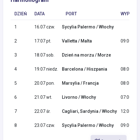
DZIEŃ
DATA
PORT
WYPŁYNI
1
16.07 czw.
Sycylia Palermo / Włochy
2
17.07 pt.
Valletta / Malta
09:00
3
18.07 sob.
Dzień na morzu / Morze
4
19.07 niedz.
Barcelona / Hiszpania
08:00
5
20.07 pon.
Marsylia / Francja
08:00
6
21.07 wt.
Livorno / Włochy
07:00
7
22.07 śr.
Cagliari, Sardynia / Włochy
12:00
8
23.07 czw.
Sycylia Palermo / Włochy
09:00