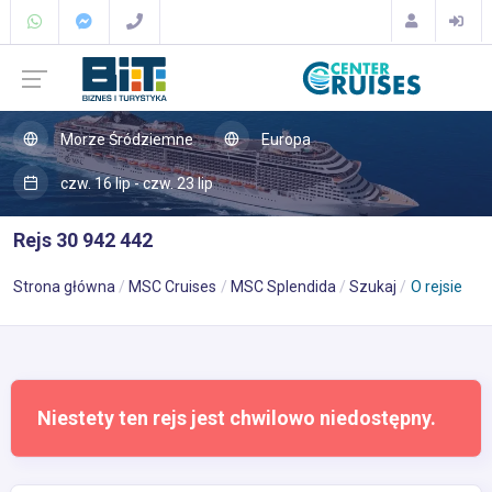
Morze Śródziemne
Europa
czw. 16 lip - czw. 23 lip
Rejs 30 942 442
Strona główna
MSC Cruises
MSC Splendida
Szukaj
O rejsie
Niestety ten rejs jest chwilowo niedostępny.