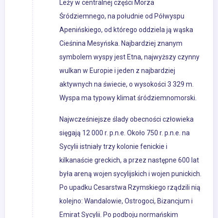
Leży w centralnej części Morza
Śródziemnego, na południe od Półwyspu
Apenińskiego, od którego oddziela ją wąska
Cieśnina Mesyńska. Najbardziej znanym
symbolem wyspy jest Etna, najwyższy czynny
wulkan w Europie i jeden z najbardziej
aktywnych na świecie, o wysokości 3 329 m.
Wyspa ma typowy klimat śródziemnomorski.
Najwcześniejsze ślady obecności człowieka
sięgają 12 000 r. p.n.e. Około 750 r. p.n.e. na
Sycylii istniały trzy kolonie fenickie i
kilkanaście greckich, a przez następne 600 lat
była areną wojen sycylijskich i wojen punickich.
Po upadku Cesarstwa Rzymskiego rządzili nią
kolejno: Wandalowie, Ostrogoci, Bizancjum i
Emirat Sycylii. Po podboju normańskim