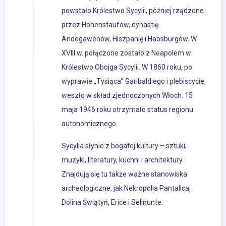
powstało Królestwo Sycylii, później rządzone
przez Hohenstaufów, dynastię
Andegawenów, Hiszpanię i Habsburgów. W
XVIII w. połączone zostało z Neapolem w
Królestwo Obojga Sycylii. W 1860 roku, po
wyprawie „Tysiąca” Garibaldiego i plebiscycie,
weszło w skład zjednoczonych Włoch. 15
maja 1946 roku otrzymało status regionu
autonomicznego.
Sycylia słynie z bogatej kultury – sztuki,
muzyki, literatury, kuchni i architektury.
Znajdują się tu także ważne stanowiska
archeologiczne, jak Nekropolia Pantalica,
Dolina Świątyń, Erice i Selinunte.