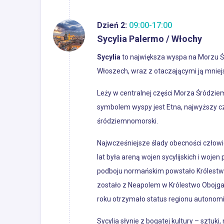
Dzień 2:
09:00-17:00
Sycylia Palermo / Włochy
Sycylia
to największa wyspa na Morzu Ś
Włoszech, wraz z otaczającymi ją mniejs
Leży w centralnej części Morza Śródzie
symbolem wyspy jest Etna, najwyższy cz
śródziemnomorski.
Najwcześniejsze ślady obecności człowieka 
lat była areną wojen sycylijskich i woje
podboju normańskim powstało Królestwo 
zostało z Neapolem w Królestwo Obojga S
roku otrzymało status regionu autonom
Sycylia słynie z bogatej kultury – sztuki