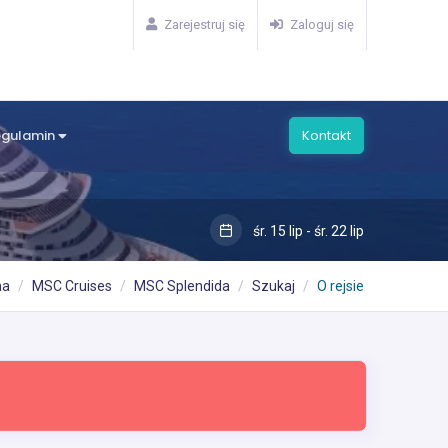
Zarejestruj się
Zaloguj się
egulamin
Kontakt
śr. 15 lip - śr. 22 lip
na
MSC Cruises
MSC Splendida
Szukaj
O rejsie