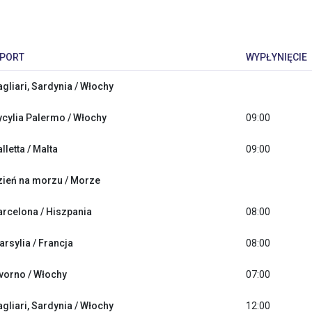
PORT
WYPŁYNIĘCIE
agliari, Sardynia / Włochy
ycylia Palermo / Włochy
09:00
lletta / Malta
09:00
zień na morzu / Morze
arcelona / Hiszpania
08:00
arsylia / Francja
08:00
ivorno / Włochy
07:00
agliari, Sardynia / Włochy
12:00