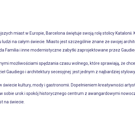
ejszych miast w Europie, Barcelona świętuje swoją rolę stolicy Katalon
lu ludzi na całym świecie. Miasto jest szczególnie znane ze swojej archit
a Familia i inne modernistyczne zabytki zaprojektowane przez Gaudie
nalnymi możliwościami spędzania czasu wolnego, które sprawiają, że ch
ł Gaudiego i architektury secesyjnej: jest jednym z najbardziej stylow
świecie kultury, mody i gastronomii. Dopełnieniem kreatywności artyst
y w sobie urok i spokój historycznego centrum z awangardowymi nowo
t na świecie.