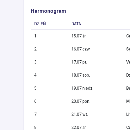
Harmonogram
DZIEŃ
DATA
1
15.07 śr.
C
2
16.07 czw.
S
3
17.07 pt.
Va
4
18.07 sob.
D
5
19.07 niedz.
B
6
20.07 pon.
M
7
21.07 wt.
L
8
22.07 śr.
C