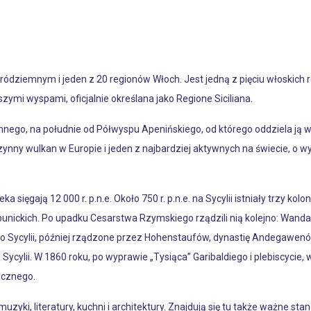
ródziemnym i jeden z 20 regionów Włoch. Jest jedną z pięciu włoskic
zymi wyspami, oficjalnie określana jako Regione Siciliana.
mnego, na południe od Półwyspu Apenińskiego, od którego oddziela ją
ynny wulkan w Europie i jeden z najbardziej aktywnych na świecie, o 
sięgają 12 000 r. p.n.e. Około 750 r. p.n.e. na Sycylii istniały trzy kolo
n punickich. Po upadku Cesarstwa Rzymskiego rządzili nią kolejno: Wandal
Sycylii, później rządzone przez Hohenstaufów, dynastię Andegawenów,
ycylii. W 1860 roku, po wyprawie „Tysiąca” Garibaldiego i plebiscycie
icznego.
, muzyki, literatury, kuchni i architektury. Znajdują się tu także ważne st