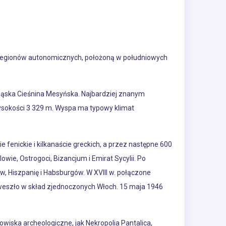
h regionów autonomicznych, położoną w południowych
 wąska Cieśnina Mesyńska. Najbardziej znanym
wysokości 3 329 m. Wyspa ma typowy klimat
nie fenickie i kilkanaście greckich, a przez następne 600
owie, Ostrogoci, Bizancjum i Emirat Sycylii. Po
 Hiszpanię i Habsburgów. W XVIII w. połączone
, weszło w skład zjednoczonych Włoch. 15 maja 1946
anowiska archeologiczne, jak Nekropolia Pantalica,