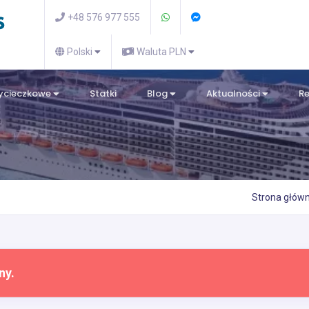
+48 576 977 555
Polski
Waluta PLN
wycieczkowe
Statki
Blog
Aktualności
R
Strona głów
ny.