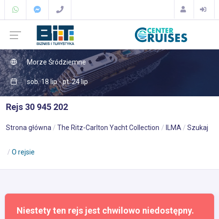
Morze Śródziemne
sob. 18 lip - pt. 24 lip
Rejs 30 945 202
Strona główna
The Ritz-Carlton Yacht Collection
ILMA
Szukaj
O rejsie
Niestety ten rejs jest chwilowo niedostępny.