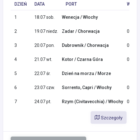
DZIEŃ
DATA
PORT
WYPŁY
1
18.07 sob.
Wenecja / Włochy
2
19.07 niedz.
Zadar / Chorwacja
08:00
3
20.07 pon.
Dubrownik / Chorwacja
09:00
4
21.07 wt.
Kotor / Czarna Góra
08:00
5
22.07 śr.
Dzień na morzu / Morze
6
23.07 czw.
Sorrento, Capri / Włochy
08:00
7
24.07 pt.
Rzym (Civitavecchia) / Włochy
07:00
Szczegoły