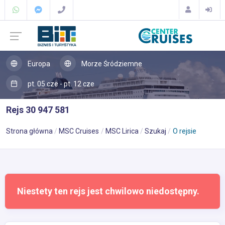
Europa
Morze Śródziemne
pt. 05 cze - pt. 12 cze
Rejs 30 947 581
Strona główna
MSC Cruises
MSC Lirica
Szukaj
O rejsie
Niestety ten rejs jest chwilowo niedostępny.