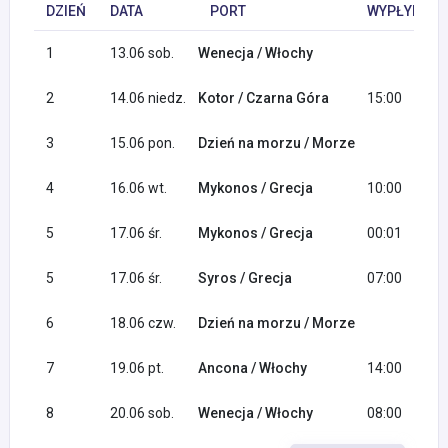
DZIEŃ
DATA
PORT
WYPŁYNIĘCI
1
13.06 sob.
Wenecja / Włochy
2
14.06 niedz.
Kotor / Czarna Góra
15:00
3
15.06 pon.
Dzień na morzu / Morze
4
16.06 wt.
Mykonos / Grecja
10:00
5
17.06 śr.
Mykonos / Grecja
00:01
5
17.06 śr.
Syros / Grecja
07:00
6
18.06 czw.
Dzień na morzu / Morze
7
19.06 pt.
Ancona / Włochy
14:00
8
20.06 sob.
Wenecja / Włochy
08:00