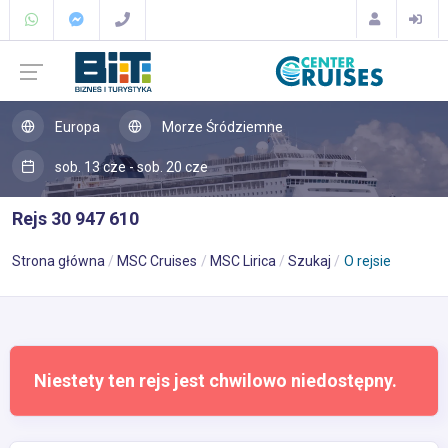
Europa
Morze Śródziemne
sob. 13 cze - sob. 20 cze
Rejs 30 947 610
Strona główna
MSC Cruises
MSC Lirica
Szukaj
O rejsie
Niestety ten rejs jest chwilowo niedostępny.