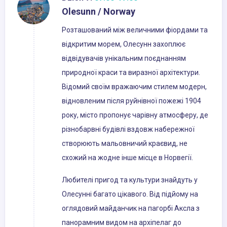
Olesunn / Norway
Розташований між величними фіордами та
відкритим морем, Олесунн захоплює
відвідувачів унікальним поєднанням
природної краси та виразної архітектури.
Відомий своїм вражаючим стилем модерн,
відновленим після руйнівної пожежі 1904
року, місто пропонує чарівну атмосферу, де
різнобарвні будівлі вздовж набережної
створюють мальовничий краєвид, не
схожий на жодне інше місце в Норвегії.
Любителі пригод та культури знайдуть у
Олесунні багато цікавого. Від підйому на
оглядовий майданчик на пагорбі Аксла з
панорамним видом на архіпелаг до