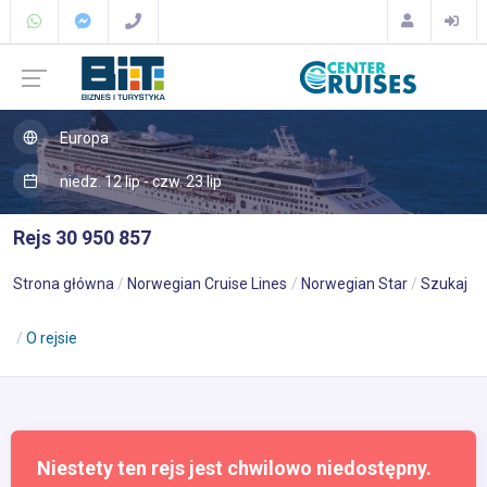
Europa
niedz. 12 lip - czw. 23 lip
Rejs 30 950 857
Strona główna
Norwegian Cruise Lines
Norwegian Star
Szukaj
O rejsie
Niestety ten rejs jest chwilowo niedostępny.