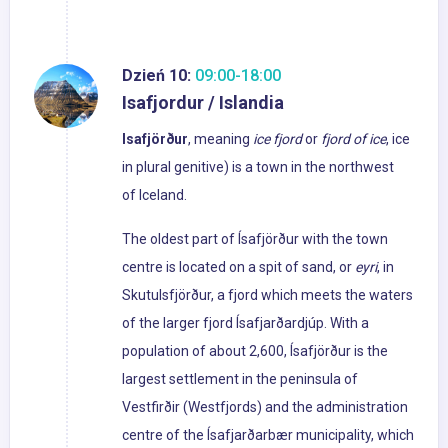
Dzień 10:
09:00-18:00
Isafjordur / Islandia
Isafjörður
, meaning
ice fjord
or
fjord of ice
, ice
in plural genitive) is a town in the northwest
of Iceland.
The oldest part of Ísafjörður with the town
centre is located on a spit of sand, or
eyri
, in
Skutulsfjörður, a fjord which meets the waters
of the larger fjord Ísafjarðardjúp. With a
population of about 2,600, Ísafjörður is the
largest settlement in the peninsula of
Vestfirðir (Westfjords) and the administration
centre of the Ísafjarðarbær municipality, which