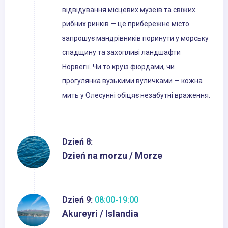
відвідування місцевих музеїв та свіжих
рибних ринків — це прибережне місто
запрошує мандрівників поринути у морську
спадщину та захопливі ландшафти
Норвегії. Чи то круїз фіордами, чи
прогулянка вузькими вуличками — кожна
мить у Олесунні обіцяє незабутні враження.
Dzień 8:
Dzień na morzu / Morze
Dzień 9:
08:00-19:00
Akureyri / Islandia