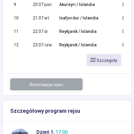
9
20.07 pon.
Akureyri / Islandia
08:00
10
21.07 wt.
Isafjordur / Islandia
09:00
11
22.07 śr.
Reykjavik / Islandia
08:00
12
23.07 czw.
Reykjavik / Islandia
08:00
Szczegoły
Rezerwacja rejsu
Szczegółowy program rejsu
Dzień 1:
17:00