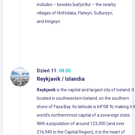
includes – besides Ísafjörður – the nearby
villages of Hnífsdalur, Flateyri, Suðureyri,
and Þingeyri.
Dzień 11:
08:00
Reykjavik / Islandia
Reykjavík
is the capital and largest city of Iceland. It 
located in southwestern Iceland, on the southern
shore of Faxa Bay. Its latitude is 64°08' N, making it 
world's northernmost capital of a sovereign state.
With a population of around 123,300 (and over
216,940 in the Capital Region), it is the heart of