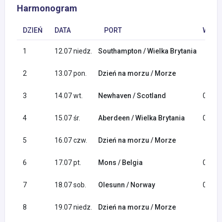
Harmonogram
DZIEŃ
DATA
PORT
WYPŁ
1
12.07 niedz.
Southampton / Wielka Brytania
2
13.07 pon.
Dzień na morzu / Morze
3
14.07 wt.
Newhaven / Scotland
07:00
4
15.07 śr.
Aberdeen / Wielka Brytania
07:00
5
16.07 czw.
Dzień na morzu / Morze
6
17.07 pt.
Mons / Belgia
07:00
7
18.07 sob.
Olesunn / Norway
07:00
8
19.07 niedz.
Dzień na morzu / Morze