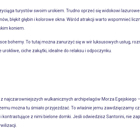
ciąga turystów swoim urokiem. Trudno oprzeć się widokowi lazuroweg
w, błękit głębin i kolorowe okna. Wśród atrakcji warto wspomnieć lic
skim koniem.
jsce bohemy. To tutaj można zanurzyć się w wir luksusowych usług, roz
 urokliwe, ciche zakątki, idealne do relaksu i odpoczynku.
o z najczarowniejszych wulkanicznych archipelagów Morza Egejskiego – S
czemu można tu śmiało przyjeżdżać. To właśnie jemu zawdzięczamy cza
 kontrastujące z nimi bielone domki. Jeśli odwiedzisz Santorini, nie z
ilizacji.