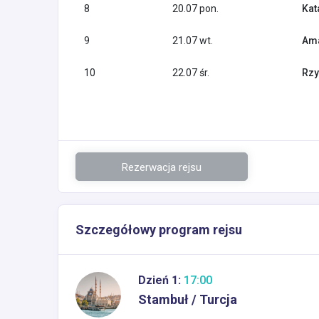
8
20.07 pon.
Kat
9
21.07 wt.
Ama
10
22.07 śr.
Rzy
Rezerwacja rejsu
Szczegółowy program rejsu
Dzień 1:
17:00
Stambuł / Turcja