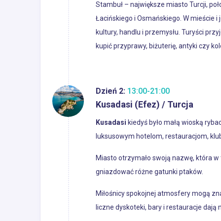
Stambuł – największe miasto Turcji, po
Łacińskiego i Osmańskiego. W mieście i j
kultury, handlu i przemysłu. Turyści prz
kupić przyprawy, biżuterię, antyki czy k
Dzień 2:
13:00-21:00
Kusadasi (Efez) / Turcja
Kusadasi
kiedyś było małą wioską rybac
luksusowym hotelom, restauracjom, klub
Miasto otrzymało swoją nazwę, która w t
gniazdować różne gatunki ptaków.
Miłośnicy spokojnej atmosfery mogą zna
liczne dyskoteki, bary i restauracje daj