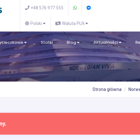
+48 576 977 555
Polski
Waluta PLN
wycieczkowe
Statki
Blog
Aktualności
R
Strona główna
Norwe
ny.