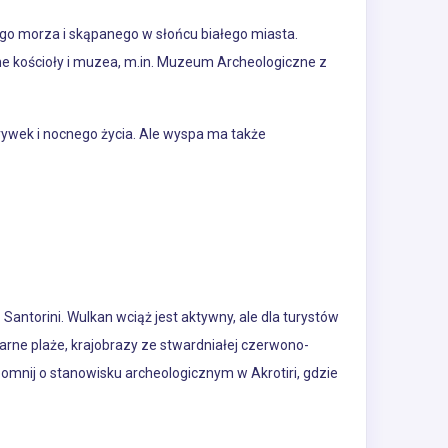
o morza i skąpanego w słońcu białego miasta.
zne kościoły i muzea, m.in. Muzeum Archeologiczne z
rywek i nocnego życia. Ale wyspa ma także
antorini. Wulkan wciąż jest aktywny, ale dla turystów
rne plaże, krajobrazy ze stwardniałej czerwono-
apomnij o stanowisku archeologicznym w Akrotiri, gdzie