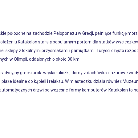
e położone na zachodzie Peloponezu w Grecji, pełniące funkcję morski
 położeniu Katakolon stał się popularnym portem dla statków wycieczk
ie, sklepy z lokalnymi przysmakami i pamiątkami. Turyści często rozpoc
nych w Olimpii, oddalonych o około 30 km.
tradycyjny grecki urok: wąskie uliczki, domy z dachówką i lazurowe wod
 plaże idealne do kąpieli i relaksu. W miasteczku działa również Muzeu
utomatycznych drzwi po wczesne formy komputerów. Katakolon to harmo