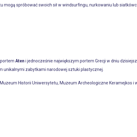
tu mogą spróbować swoich sił w windsurfingu, nurkowaniu lub siatkówc
e portem
Aten
i jednocześnie największym portem Grecji w dniu dzisiejs
ym unikalnymi zabytkami narodowej sztuki plastycznej.
 Muzeum Historii Uniwersytetu, Muzeum Archeologiczne Keramejkos i w