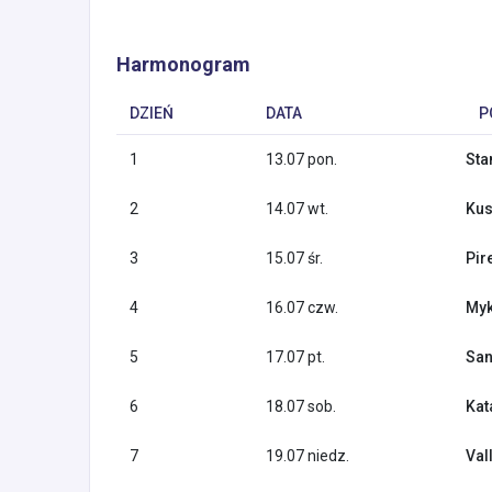
Harmonogram
DZIEŃ
DATA
P
1
13.07 pon.
Sta
2
14.07 wt.
Kus
3
15.07 śr.
Pir
4
16.07 czw.
Myk
5
17.07 pt.
San
6
18.07 sob.
Kat
7
19.07 niedz.
Vall