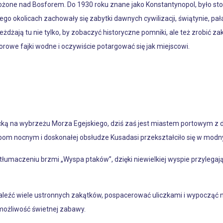
łożone nad Bosforem. Do 1930 roku znane jako Konstantynopol, było sto
ego okolicach zachowały się zabytki dawnych cywilizacji, świątynie, pał
yjeżdżają tu nie tylko, by zobaczyć historyczne pomniki, ale też zrobić
olorowe fajki wodne i oczywiście potargować się jak miejscowi.
ką na wybrzeżu Morza Egejskiego, dziś zaś jest miastem portowym z dob
om nocnym i doskonałej obsłudze Kusadasi przekształciło się w modny 
łumaczeniu brzmi „Wyspa ptaków”, dzięki niewielkiej wyspie przylegając
leźć wiele ustronnych zakątków, pospacerować uliczkami i wypocząć na
ą możliwość świetnej zabawy.