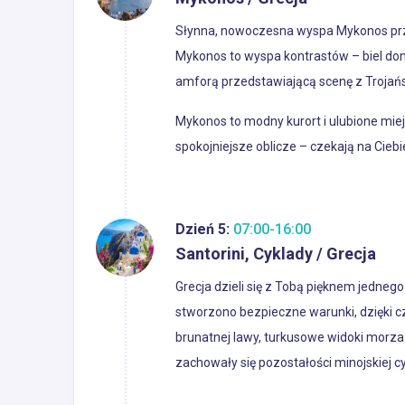
Słynna, nowoczesna wyspa Mykonos przy
Mykonos to wyspa kontrastów – biel domó
amforą przedstawiającą scenę z Trojań
Mykonos to modny kurort i ulubione mie
spokojniejsze oblicze – czekają na Ciebie
Dzień 5:
07:00-16:00
Santorini, Cyklady / Grecja
Grecja dzieli się z Tobą pięknem jedneg
stworzono bezpieczne warunki, dzięki 
brunatnej lawy, turkusowe widoki morza i
zachowały się pozostałości minojskiej cyw