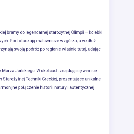
ej bramy do legendarnej starożytnej Olimpii — kolebki
owych. Port otaczają malownicze wzgórza, a wzdłuż
zynają swoją podróż po regionie właśnie tutaj, udając
y Morza Jońskiego. W okolicach znajdują się winnice
m Starożytnej Techniki Greckiej, prezentujące unikalne
nijne połączenie historii, natury i autentycznej