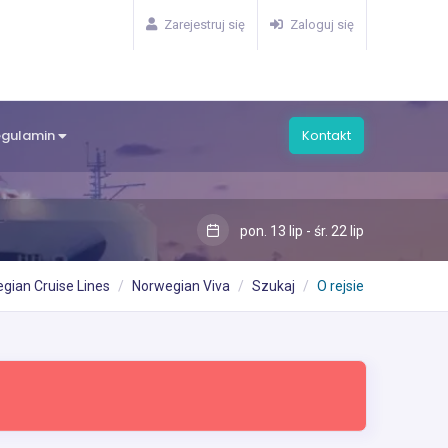
Zarejestruj się
Zaloguj się
egulamin
Kontakt
pon. 13 lip - śr. 22 lip
gian Cruise Lines
Norwegian Viva
Szukaj
O rejsie