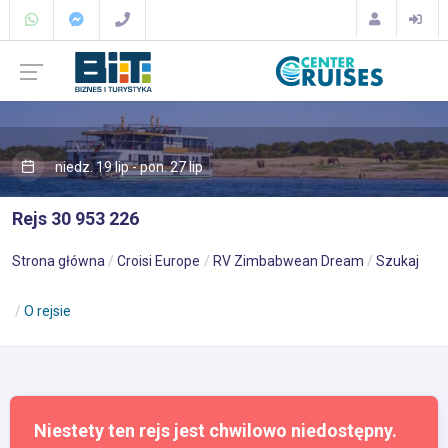
niedz. 19 lip - pon. 27 lip
Rejs 30 953 226
Strona główna
Croisi Europe
RV Zimbabwean Dream
Szukaj
O rejsie
Niestety ten rejs jest chwilowo niedostępny.