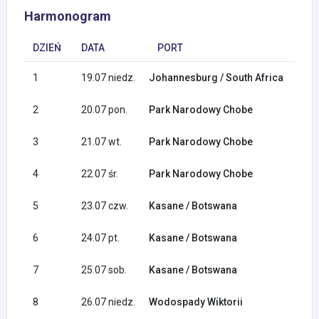
Harmonogram
DZIEŃ
DATA
PORT
1
19.07 niedz.
Johannesburg / South Africa
2
20.07 pon.
Park Narodowy Chobe
3
21.07 wt.
Park Narodowy Chobe
4
22.07 śr.
Park Narodowy Chobe
5
23.07 czw.
Kasane / Botswana
6
24.07 pt.
Kasane / Botswana
7
25.07 sob.
Kasane / Botswana
8
26.07 niedz.
Wodospady Wiktorii