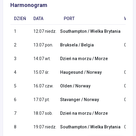
Harmonogram
DZIEŃ
DATA
PORT
WYPŁ
1
12.07 niedz.
Southampton / Wielka Brytania
2
13.07 pon.
Bruksela / Belgia
08:00
3
14.07 wt.
Dzień na morzu / Morze
4
15.07 śr.
Haugesund / Norway
08:00
5
16.07 czw.
Olden / Norway
07:00
6
17.07 pt.
Stavanger / Norway
09:00
7
18.07 sob.
Dzień na morzu / Morze
8
19.07 niedz.
Southampton / Wielka Brytania
05:30