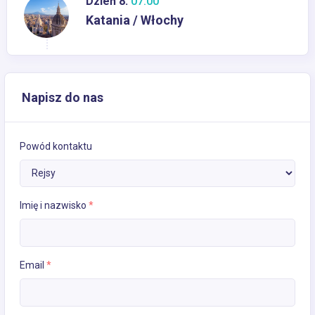
Dzień 8:
07:00
Katania / Włochy
Napisz do nas
Powód kontaktu
Imię i nazwisko
*
Email
*