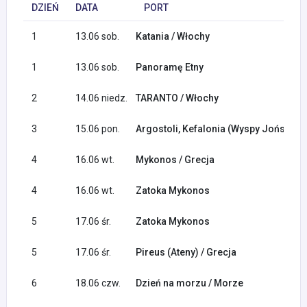
DZIEŃ
DATA
PORT
1
13.06 sob.
Katania / Włochy
1
13.06 sob.
Panoramę Etny
2
14.06 niedz.
TARANTO / Włochy
3
15.06 pon.
Argostoli, Kefalonia (Wyspy Jońskie) 
4
16.06 wt.
Mykonos / Grecja
4
16.06 wt.
Zatoka Mykonos
5
17.06 śr.
Zatoka Mykonos
5
17.06 śr.
Pireus (Ateny) / Grecja
6
18.06 czw.
Dzień na morzu / Morze