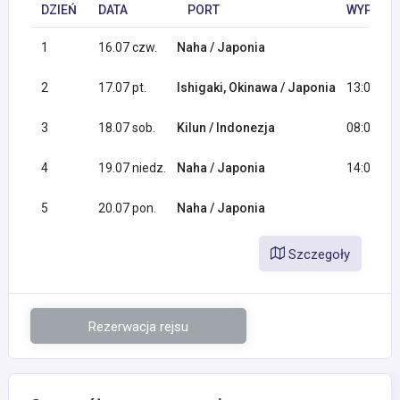
DZIEŃ
DATA
PORT
WYPŁYNI
1
16.07 czw.
Naha / Japonia
2
17.07 pt.
Ishigaki, Okinawa / Japonia
13:00
3
18.07 sob.
Kilun / Indonezja
08:00
4
19.07 niedz.
Naha / Japonia
14:00
5
20.07 pon.
Naha / Japonia
Szczegoły
Rezerwacja rejsu