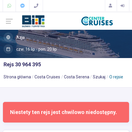
Azja
czw. 16 lip - pon. 20 lip
Rejs 30 964 395
Strona główna
Costa Cruises
Costa Serena
Szukaj
O rejsie
Niestety ten rejs jest chwilowo niedostępny.