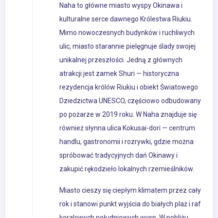
Naha to główne miasto wyspy Okinawa i
kulturalne serce dawnego Królestwa Riukiu.
Mimo nowoczesnych budynków i ruchliwych
ulic, miasto starannie pielęgnuje ślady swojej
unikalnej przeszłości. Jedną z głównych
atrakcji jest zamek Shuri — historyczna
rezydencja królów Riukiu i obiekt Światowego
Dziedzictwa UNESCO, częściowo odbudowany
po pożarze w 2019 roku. W Naha znajduje się
również słynna ulica Kokusai-dori — centrum
handlu, gastronomii i rozrywki, gdzie można
spróbować tradycyjnych dań Okinawy i
zakupić rękodzieło lokalnych rzemieślników.
Miasto cieszy się ciepłym klimatem przez cały
rok i stanowi punkt wyjścia do białych plaż i raf
koralowych południowych wysp. W pobliżu