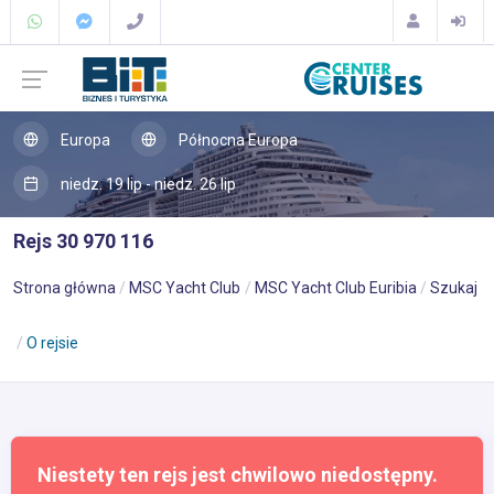
Europa
Północna Europa
niedz. 19 lip - niedz. 26 lip
Rejs 30 970 116
Strona główna
MSC Yacht Club
MSC Yacht Club Euribia
Szukaj
O rejsie
Niestety ten rejs jest chwilowo niedostępny.