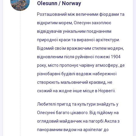
Olesunn / Norway
Розташований між величними фіордами та
відкритим морем, Олесунн захоплює
відвідувачів унікальним поєднанням
природної краси та виразної архітектури.
Відомий своїм вражаючим стилем модерн,
відновленим після руйнівної пожежі 1904
року, місто пропонує чарівну атмосферу, де
різнобарвні будівлі вздовж набережної
створюють мальовничий краєвид, не
схожий на жодне інше місце в Норвегії.
Любителі пригод та культури знайдуть у
Олесунні багато цікавого. Від підйому на
оглядовий майданчик на пагорбі Аксла з
панорамним видом на архіпелаг до