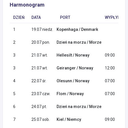
Harmonogram
DZIEŃ
DATA
PORT
WYPŁYNIĘCI
1
19.07 niedz.
Kopenhaga / Denmark
2
20.07 pon.
Dzień na morzu / Morze
3
21.07 wt.
Hellesilt / Norway
09:00
3
21.07 wt.
Geiranger / Norway
12:00
4
22.07 śr.
Olesunn / Norway
07:00
5
23.07 czw.
Flom / Norway
07:00
6
24.07 pt.
Dzień na morzu / Morze
7
25.07 sob.
Kiel / Niemcy
09:00