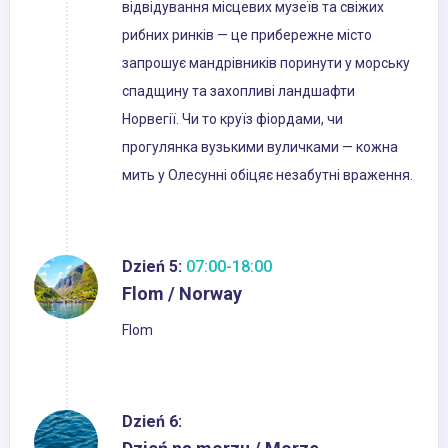
відвідування місцевих музеїв та свіжих
рибних ринків — це прибережне місто
запрошує мандрівників поринути у морську
спадщину та захопливі ландшафти
Норвегії. Чи то круїз фіордами, чи
прогулянка вузькими вуличками — кожна
мить у Олесунні обіцяє незабутні враження.
Dzień 5:
07:00-18:00
Flom / Norway
Flom
Dzień 6: