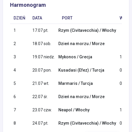
Harmonogram
DZIEŃ
DATA
PORT
WYPŁY
1
17.07 pt.
Rzym (Civitavecchia) / Włochy
2
18.07 sob.
Dzień na morzu / Morze
3
19.07 niedz.
Mykonos / Grecja
14:00
4
20.07 pon.
Kusadasi (Efez) / Turcja
09:00
5
21.07 wt.
Marmaris / Turcja
07:00
6
22.07 śr.
Dzień na morzu / Morze
7
23.07 czw.
Neapol / Włochy
11:00
8
24.07 pt.
Rzym (Civitavecchia) / Włochy
07:00