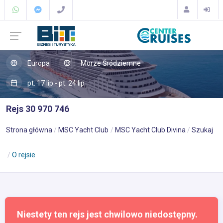
Europa
Morze Śródziemne
pt. 17 lip - pt. 24 lip
Rejs 30 970 746
Strona główna
MSC Yacht Club
MSC Yacht Club Divina
Szukaj
O rejsie
Niestety ten rejs jest chwilowo niedostępny.