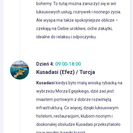
bohemy. To tutaj można zanurzyć się w wir
luksusowych usług, rozrywek i nocnego życia.
Ale wyspa ma także spokojniejsze oblicze –
czekają na Ciebie urokliwe, ciche zakątki,
idealne do relaksu i odpoczynku.
Dzień 4:
09:00-18:00
Kusadasi (Efez) / Turcja
Kusadasi
kiedyś było małą wioską rybacką na
wybrzeżu Morza Egejskiego, dziś zaś jest
miastem portowym z dobrze rozwiniętą
infrastrukturą. Co więcej, dzięki luksusowym
hotelom, restauracjom, klubom nocnym i
doskonałej obsłudze Kusadasi przekształciło
się w modny turecki kurort.