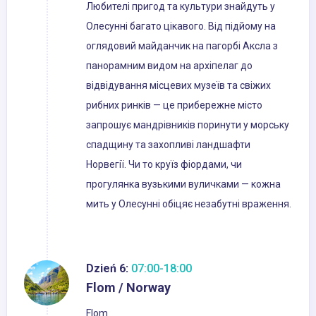
Любителі пригод та культури знайдуть у
Олесунні багато цікавого. Від підйому на
оглядовий майданчик на пагорбі Аксла з
панорамним видом на архіпелаг до
відвідування місцевих музеїв та свіжих
рибних ринків — це прибережне місто
запрошує мандрівників поринути у морську
спадщину та захопливі ландшафти
Норвегії. Чи то круїз фіордами, чи
прогулянка вузькими вуличками — кожна
мить у Олесунні обіцяє незабутні враження.
Dzień 6:
07:00-18:00
Flom / Norway
Flom