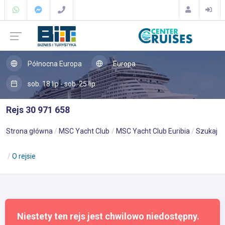
Północna Europa
Europa
sob. 18 lip - sob. 25 lip
Rejs 30 971 658
Strona główna
MSC Yacht Club
MSC Yacht Club Euribia
Szukaj
O rejsie
Niestety ten rejs jest chwilowo niedostępny.