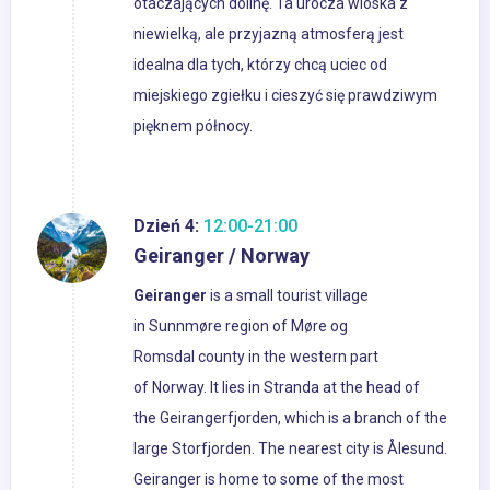
otaczających dolinę. Ta urocza wioska z
niewielką, ale przyjazną atmosferą jest
idealna dla tych, którzy chcą uciec od
miejskiego zgiełku i cieszyć się prawdziwym
pięknem północy.
Dzień 4:
12:00-21:00
Geiranger / Norway
Geiranger
is a small tourist village
in Sunnmøre region of Møre og
Romsdal county in the western part
of Norway. It lies in Stranda at the head of
the Geirangerfjorden, which is a branch of the
large Storfjorden. The nearest city is Ålesund.
Geiranger is home to some of the most