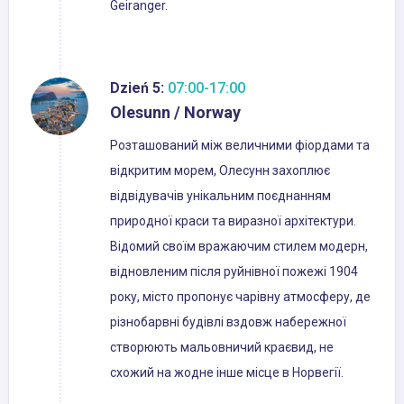
Geiranger.
Dzień 5:
07:00-17:00
Olesunn / Norway
Розташований між величними фіордами та
відкритим морем, Олесунн захоплює
відвідувачів унікальним поєднанням
природної краси та виразної архітектури.
Відомий своїм вражаючим стилем модерн,
відновленим після руйнівної пожежі 1904
року, місто пропонує чарівну атмосферу, де
різнобарвні будівлі вздовж набережної
створюють мальовничий краєвид, не
схожий на жодне інше місце в Норвегії.