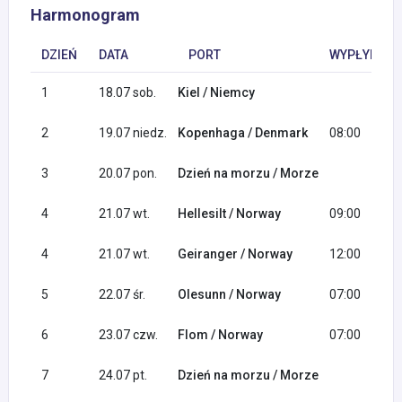
Harmonogram
DZIEŃ
DATA
PORT
WYPŁYNIĘCI
1
18.07 sob.
Kiel / Niemcy
2
19.07 niedz.
Kopenhaga / Denmark
08:00
3
20.07 pon.
Dzień na morzu / Morze
4
21.07 wt.
Hellesilt / Norway
09:00
4
21.07 wt.
Geiranger / Norway
12:00
5
22.07 śr.
Olesunn / Norway
07:00
6
23.07 czw.
Flom / Norway
07:00
7
24.07 pt.
Dzień na morzu / Morze