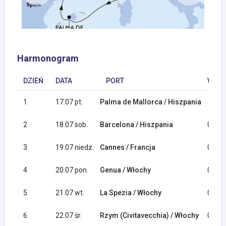
Harmonogram
DZIEŃ
DATA
PORT
WYPŁ
1
17.07 pt.
Palma de Mallorca / Hiszpania
2
18.07 sob.
Barcelona / Hiszpania
08:00
3
19.07 niedz.
Cannes / Francja
09:00
4
20.07 pon.
Genua / Włochy
08:00
5
21.07 wt.
La Spezia / Włochy
07:00
6
22.07 śr.
Rzym (Civitavecchia) / Włochy
07:00