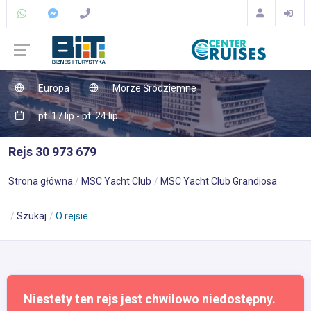
Europa
Morze Śródziemne
pt. 17 lip - pt. 24 lip
Rejs 30 973 679
Strona główna
MSC Yacht Club
MSC Yacht Club Grandiosa
Szukaj
O rejsie
Niestety ten rejs jest chwilowo niedostępny.