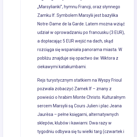
„Marsylianki”, hymnu Francji, oraz słynnego
Zamku If. Symbolem Marsylii jest bazylika
Notre-Dame de la Garde. Latem można wziąć
udział w oprowadzaniu po francusku (3 EUR),
a dopłacając 5 EUR wejść na dach, skąd
rozciąga się wspaniała panorama miasta. W
pobliżu znajduje się opactwo św. Wiktora z
ciekawymi katakumbami.
Rejs turystycznym statkiem na Wyspy Frioul
pozwala zobaczyć Zamek If – znany z
powieści o hrabim Monte Christo. Kulturalnym
sercem Marsylii są Cours Julien i plac Jeana
Jaurèsa – pełne księgarni, alternatywnych
sklepów, klubów i kawiarni. Dwa razy w
tygodniu odbywa się tu wielki targ (czwartek i