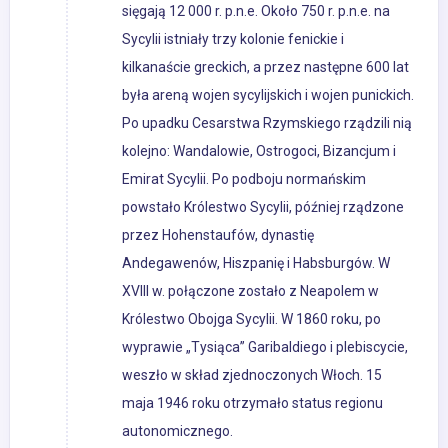
sięgają 12 000 r. p.n.e. Około 750 r. p.n.e. na
Sycylii istniały trzy kolonie fenickie i
kilkanaście greckich, a przez następne 600 lat
była areną wojen sycylijskich i wojen punickich.
Po upadku Cesarstwa Rzymskiego rządzili nią
kolejno: Wandalowie, Ostrogoci, Bizancjum i
Emirat Sycylii. Po podboju normańskim
powstało Królestwo Sycylii, później rządzone
przez Hohenstaufów, dynastię
Andegawenów, Hiszpanię i Habsburgów. W
XVIII w. połączone zostało z Neapolem w
Królestwo Obojga Sycylii. W 1860 roku, po
wyprawie „Tysiąca” Garibaldiego i plebiscycie,
weszło w skład zjednoczonych Włoch. 15
maja 1946 roku otrzymało status regionu
autonomicznego.