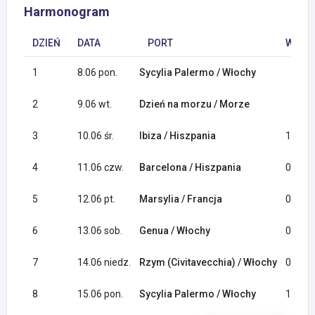
Harmonogram
DZIEŃ
DATA
PORT
WYPŁY
1
8.06 pon.
Sycylia Palermo / Włochy
2
9.06 wt.
Dzień na morzu / Morze
3
10.06 śr.
Ibiza / Hiszpania
11:30
4
11.06 czw.
Barcelona / Hiszpania
09:00
5
12.06 pt.
Marsylia / Francja
09:00
6
13.06 sob.
Genua / Włochy
09:00
7
14.06 niedz.
Rzym (Civitavecchia) / Włochy
08:00
8
15.06 pon.
Sycylia Palermo / Włochy
11:00