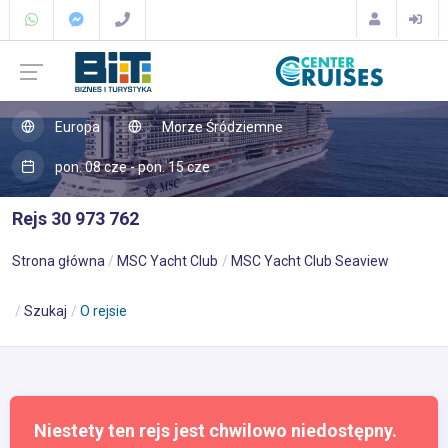
Europa
Morze Śródziemne
pon. 08 cze - pon. 15 cze
Rejs 30 973 762
Strona główna
MSC Yacht Club
MSC Yacht Club Seaview
Szukaj
O rejsie
Niestety ten rejs jest chwilowo niedostępny.