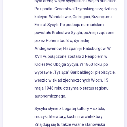
była areną wojen sycylijskich i wojen punickich.
Po upadku Cesarstwa Rzymskiego rządzili nią
kolejno: Wandalowie, Ostrogoci, Bizancjum i
Emirat Sycylii. Po podboju normańskim
powstało Królestwo Sycylii, później rządzone
przez Hohenstaufów, dynastię
Andegawenów, Hiszpanię i Habsburgów. W
XVIII w. połączone zostało z Neapolem w
Królestwo Obojga Sycylii. W 1860 roku, po
wyprawie „Tysiąca” Garibaldiego i plebiscycie,
weszło w skład zjednoczonych Włoch. 15
maja 1946 roku otrzymało status regionu
autonomicznego.
Sycylia słynie z bogatej kultury – sztuki,
muzyki, literatury, kuchni i architektury.
Znajdują się tu także ważne stanowiska