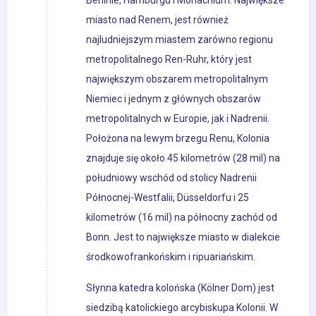
Berlinie, Hamburgu i Monachium. Największe
miasto nad Renem, jest również
najludniejszym miastem zarówno regionu
metropolitalnego Ren-Ruhr, który jest
największym obszarem metropolitalnym
Niemiec i jednym z głównych obszarów
metropolitalnych w Europie, jak i Nadrenii.
Położona na lewym brzegu Renu, Kolonia
znajduje się około 45 kilometrów (28 mil) na
południowy wschód od stolicy Nadrenii
Północnej-Westfalii, Düsseldorfu i 25
kilometrów (16 mil) na północny zachód od
Bonn. Jest to największe miasto w dialekcie
środkowofrankońskim i ripuariańskim.
Słynna katedra kolońska (Kölner Dom) jest
siedzibą katolickiego arcybiskupa Kolonii. W