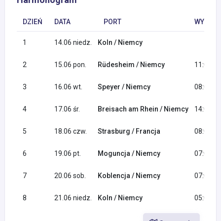
DZIEŃ
DATA
PORT
WYPŁYN
1
14.06 niedz.
Koln / Niemcy
2
15.06 pon.
Rüdesheim / Niemcy
11:00
3
16.06 wt.
Speyer / Niemcy
08:00
4
17.06 śr.
Breisach am Rhein / Niemcy
14:00
5
18.06 czw.
Strasburg / Francja
08:00
6
19.06 pt.
Moguncja / Niemcy
07:00
7
20.06 sob.
Koblencja / Niemcy
07:00
8
21.06 niedz.
Koln / Niemcy
05:00