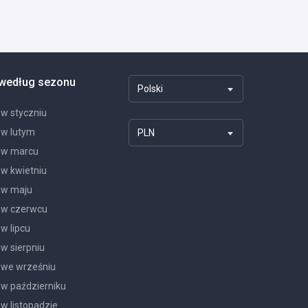
 według sezonu
Polski
 w styczniu
 w lutym
PLN
 w marcu
 w kwietniu
 w maju
 w czerwcu
w lipcu
w sierpniu
 we wrześniu
 w październiku
w listopadzie