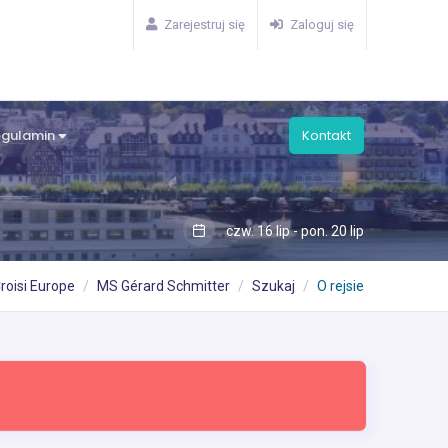
Zarejestruj się
Zaloguj się
egulamin
Kontakt
czw. 16 lip - pon. 20 lip
roisi Europe
MS Gérard Schmitter
Szukaj
O rejsie