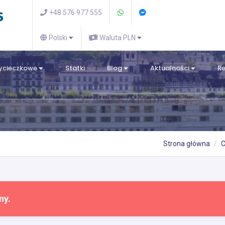
+48 576 977 555
Polski
Waluta PLN
wycieczkowe
Statki
Blog
Aktualności
R
Strona główna
C
ny.