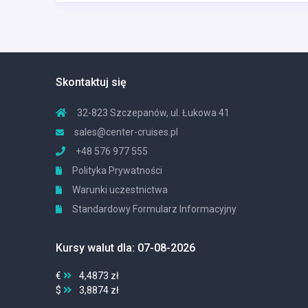
Skontaktuj się
32-823 Szczepanów, ul. Łukowa 41
sales@center-cruises.pl
+48 576 977 555
Polityka Prywatności
Warunki uczestnictwa
Standardowy Formularz Informacyjny
Kursy walut dla: 07-08-2026
€
4,4873 zł
$
3,8874 zł