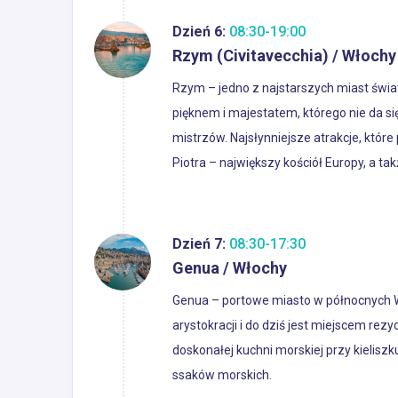
Dzień 6:
08:30-19:00
Rzym (Civitavecchia) / Włochy
Rzym – jedno z najstarszych miast świa
pięknem i majestatem, którego nie da s
mistrzów. Najsłynniejsze atrakcje, któr
Piotra – największy kościół Europy, a t
Dzień 7:
08:30-17:30
Genua / Włochy
Genua – portowe miasto w północnych 
arystokracji i do dziś jest miejscem re
doskonałej kuchni morskiej przy kielis
ssaków morskich.