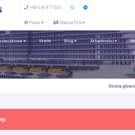
+48 576 977 555
Polski
Waluta PLN
wycieczkowe
Statki
Blog
Aktualności
R
Strona główn
ny.