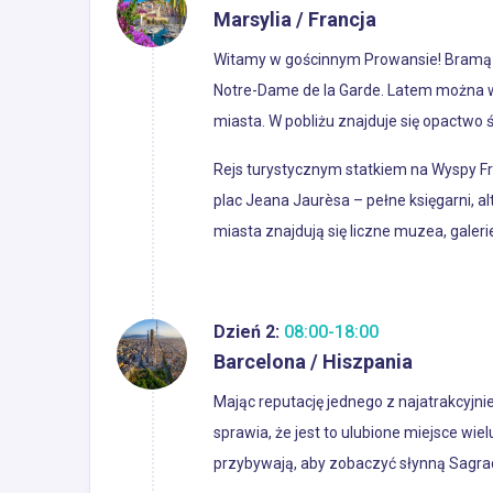
Marsylia / Francja
Witamy w gościnnym Prowansie! Bramą do 
Notre-Dame de la Garde. Latem można wz
miasta. W pobliżu znajduje się opactwo
Rejs turystycznym statkiem na Wyspy Fri
plac Jeana Jaurèsa – pełne księgarni, al
miasta znajdują się liczne muzea, galeri
Dzień 2:
08:00-18:00
Barcelona / Hiszpania
Mając reputację jednego z najatrakcyjni
sprawia, że jest to ulubione miejsce wie
przybywają, aby zobaczyć słynną Sagrad