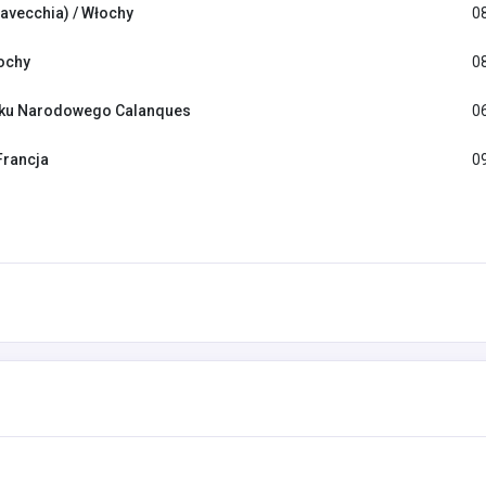
tavecchia) / Włochy
0
ochy
0
rku Narodowego Calanques
0
Francja
0