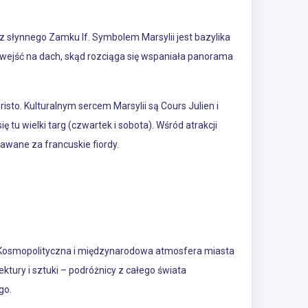
z słynnego Zamku If. Symbolem Marsylii jest bazylika
wejść na dach, skąd rozciąga się wspaniała panorama
to. Kulturalnym sercem Marsylii są Cours Julien i
 tu wielki targ (czwartek i sobota). Wśród atrakcji
nawane za francuskie fiordy.
ii. Kosmopolityczna i międzynarodowa atmosfera miasta
ektury i sztuki – podróżnicy z całego świata
go.