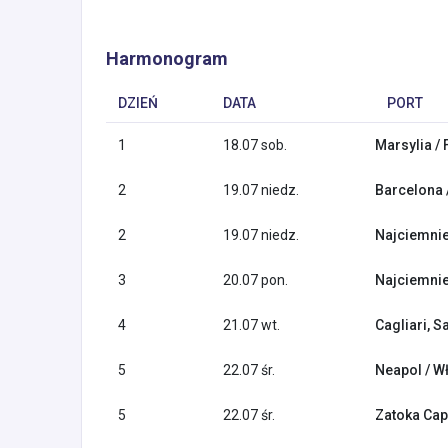
Harmonogram
DZIEŃ
DATA
PORT
1
18.07 sob.
Marsylia / 
2
19.07 niedz.
Barcelona 
2
19.07 niedz.
Najciemnie
3
20.07 pon.
Najciemnie
4
21.07 wt.
Cagliari, S
5
22.07 śr.
Neapol / W
5
22.07 śr.
Zatoka Cap