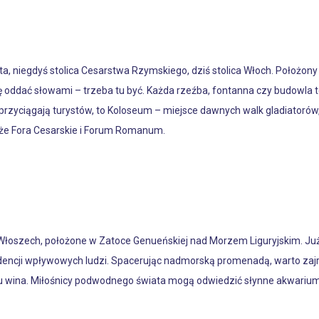
ta, niegdyś stolica Cesarstwa Rzymskiego, dziś stolica Włoch. Położ
ię oddać słowami – trzeba tu być. Każda rzeźba, fontanna czy budowla
e przyciągają turystów, to Koloseum – miejsce dawnych walk gladiatorów,
akże Fora Cesarskie i Forum Romanum.
Włoszech, położone w Zatoce Genueńskiej nad Morzem Liguryjskim. J
zydencji wpływowych ludzi. Spacerując nadmorską promenadą, warto zajr
zku wina. Miłośnicy podwodnego świata mogą odwiedzić słynne akwariu