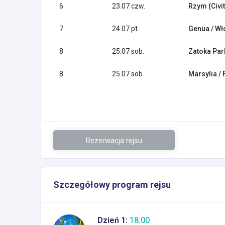
6
23.07 czw.
Rzym (Civi
7
24.07 pt.
Genua / Wł
8
25.07 sob.
Zatoka Pa
8
25.07 sob.
Marsylia / 
Rezerwacja rejsu
Szczegółowy program rejsu
Dzień 1:
18:00