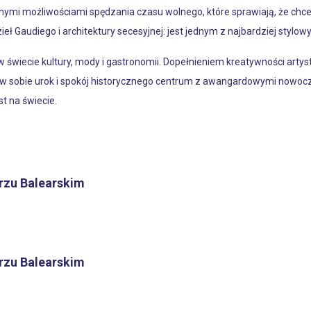
nalnymi możliwościami spędzania czasu wolnego, które sprawiają, że ch
ł Gaudiego i architektury secesyjnej: jest jednym z najbardziej stylow
świecie kultury, mody i gastronomii. Dopełnieniem kreatywności artyst
y w sobie urok i spokój historycznego centrum z awangardowymi nowo
t na świecie.
rzu Balearskim
rzu Balearskim