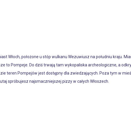
iast Włoch, położone u stóp wulkanu Wezuwiusz na południu kraju. Mias
ejsze to Pompeje. Do dziś trwają tam wykopaliska archeologiczne, a o
ie teren Pompejów jest dostępny dla zwiedzających. Poza tym w mieście 
tutaj spróbujesz najsmaczniejszej pizzy w całych Włoszech.