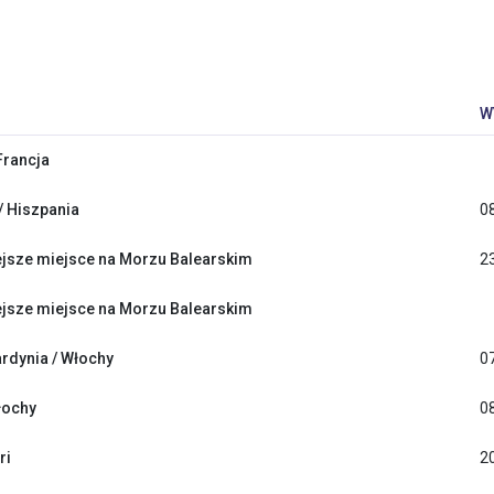
W
Francja
/ Hiszpania
0
jsze miejsce na Morzu Balearskim
2
jsze miejsce na Morzu Balearskim
ardynia / Włochy
0
łochy
0
ri
2