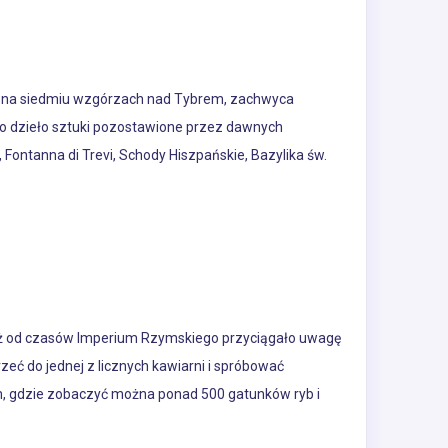
ony na siedmiu wzgórzach nad Tybrem, zachwyca
 to dzieło sztuki pozostawione przez dawnych
 Fontanna di Trevi, Schody Hiszpańskie, Bazylika św.
uż od czasów Imperium Rzymskiego przyciągało uwagę
zeć do jednej z licznych kawiarni i spróbować
m, gdzie zobaczyć można ponad 500 gatunków ryb i