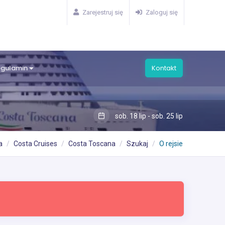
Zarejestruj się
Zaloguj się
egulamin
Kontakt
sob. 18 lip - sob. 25 lip
a
Costa Cruises
Costa Toscana
Szukaj
O rejsie