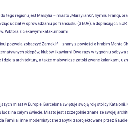
tego regionu jest Marsylia – miasto „Marsylianki”, hymnu Francji, ora
iąć udział w oprowadzaniu po francusku (3 EUR), a dopłacając 5 EUR 
 św. Wiktora z ciekawymi katakumbami.
oul pozwala zobaczyć Zamek If – znany z powieści o hrabim Monte Chris
ternatywnych sklepów, klubów i kawiarni. Dwa razy w tygodniu odbywa się
e i dzieła architektury, a także malownicze zatoki zwane kalankami, uz
ejszych miast w Europie, Barcelona świętuje swoją rolę stolicy Katalon
lu ludzi na całym świecie. Miasto jest szczególnie znane ze swojej archit
a Familia i inne modernistyczne zabytki zaprojektowane przez Gaudie