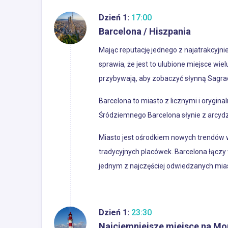
Dzień 1:
17:00
Barcelona / Hiszpania
Mając reputację jednego z najatrakcyjni
sprawia, że jest to ulubione miejsce wie
przybywają, aby zobaczyć słynną Sagrad
Barcelona to miasto z licznymi i orygi
Śródziemnego Barcelona słynie z arcydzie
Miasto jest ośrodkiem nowych trendów w 
tradycyjnych placówek. Barcelona łącz
jednym z najczęściej odwiedzanych mias
Dzień 1:
23:30
Najciemniejsze miejsce na Mo