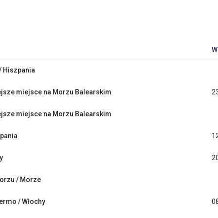
W
/ Hiszpania
jsze miejsce na Morzu Balearskim
2
jsze miejsce na Morzu Balearskim
zpania
1
y
2
orzu / Morze
lermo / Włochy
0