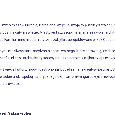
ejszych miast w Europie, Barcelona świętuje swoją rolę stolicy Katalon
lu ludzi na całym świecie. Miasto jest szczególnie znane ze swojej archit
a Familia i inne modernistyczne zabytki zaprojektowane przez Gaudie
nalnymi możliwościami spędzania czasu wolnego, które sprawiają, że ch
ł Gaudiego i architektury secesyjnej: jest jednym z najbardziej stylow
świecie kultury, mody i gastronomii. Dopełnieniem kreatywności artyst
y w sobie urok i spokój historycznego centrum z awangardowymi nowo
t na świecie.
rzu Balearskim