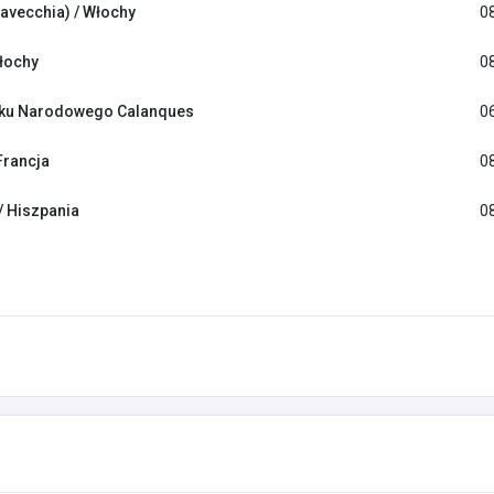
tavecchia) / Włochy
0
łochy
0
rku Narodowego Calanques
0
Francja
0
/ Hiszpania
0