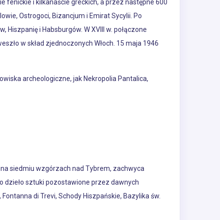
nie fenickie i kilkanaście greckich, a przez następne 600
owie, Ostrogoci, Bizancjum i Emirat Sycylii. Po
 Hiszpanię i Habsburgów. W XVIII w. połączone
, weszło w skład zjednoczonych Włoch. 15 maja 1946
anowiska archeologiczne, jak Nekropolia Pantalica,
ony na siedmiu wzgórzach nad Tybrem, zachwyca
 to dzieło sztuki pozostawione przez dawnych
 Fontanna di Trevi, Schody Hiszpańskie, Bazylika św.