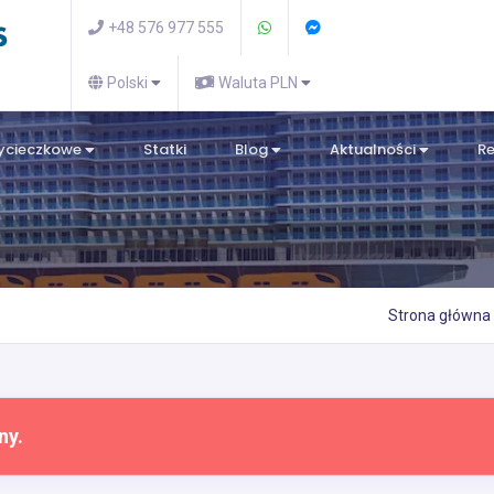
+48 576 977 555
Polski
Waluta PLN
wycieczkowe
Statki
Blog
Aktualności
R
Strona główna
ny.