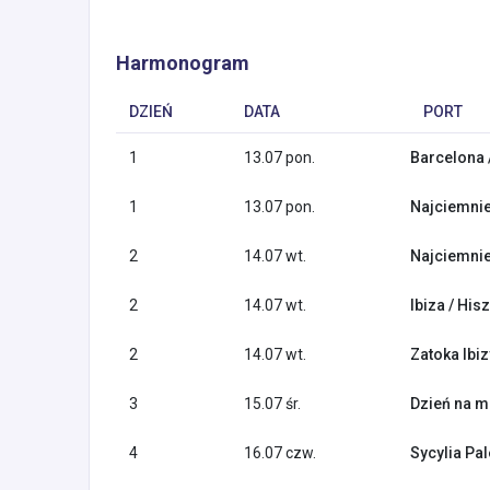
Harmonogram
DZIEŃ
DATA
PORT
1
13.07 pon.
Barcelona 
1
13.07 pon.
Najciemnie
2
14.07 wt.
Najciemnie
2
14.07 wt.
Ibiza / His
2
14.07 wt.
Zatoka Ibiz
3
15.07 śr.
Dzień na m
4
16.07 czw.
Sycylia Pa