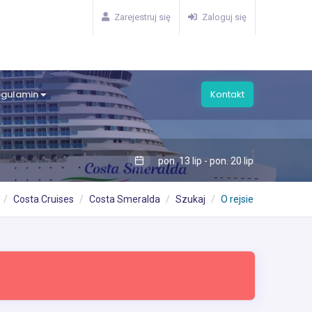
Zarejestruj się
Zaloguj się
egulamin
Kontakt
pon. 13 lip - pon. 20 lip
Costa Cruises
Costa Smeralda
Szukaj
O rejsie