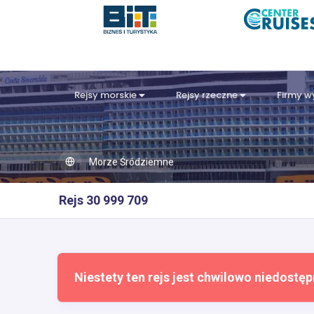
Rejsy morskie
Rejsy rzeczne
Firmy 
Morze Śródziemne
Rejs 30 999 709
Niestety ten rejs jest chwilowo niedostęp