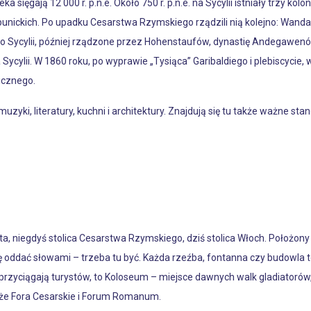
sięgają 12 000 r. p.n.e. Około 750 r. p.n.e. na Sycylii istniały trzy kolo
n punickich. Po upadku Cesarstwa Rzymskiego rządzili nią kolejno: Wandal
Sycylii, później rządzone przez Hohenstaufów, dynastię Andegawenów,
ycylii. W 1860 roku, po wyprawie „Tysiąca” Garibaldiego i plebiscycie
icznego.
, muzyki, literatury, kuchni i architektury. Znajdują się tu także ważne st
ta, niegdyś stolica Cesarstwa Rzymskiego, dziś stolica Włoch. Położ
ię oddać słowami – trzeba tu być. Każda rzeźba, fontanna czy budowla
e przyciągają turystów, to Koloseum – miejsce dawnych walk gladiatorów,
akże Fora Cesarskie i Forum Romanum.