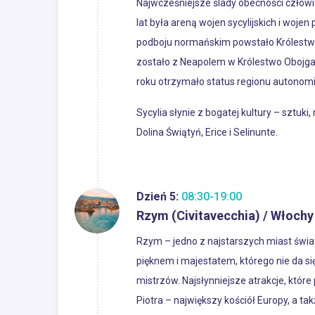
Najwcześniejsze ślady obecności człowieka 
lat była areną wojen sycylijskich i woje
podboju normańskim powstało Królestwo 
zostało z Neapolem w Królestwo Obojga S
roku otrzymało status regionu autonom
Sycylia słynie z bogatej kultury – sztuki
Dolina Świątyń, Erice i Selinunte.
Dzień 5:
08:30-19:00
Rzym (Civitavecchia) / Włochy
Rzym – jedno z najstarszych miast świa
pięknem i majestatem, którego nie da s
mistrzów. Najsłynniejsze atrakcje, któr
Piotra – największy kościół Europy, a t