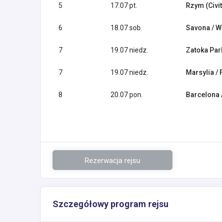
5
17.07 pt.
Rzym (Civi
6
18.07 sob.
Savona / W
7
19.07 niedz.
Zatoka Pa
7
19.07 niedz.
Marsylia / 
8
20.07 pon.
Barcelona 
Rezerwacja rejsu
Szczegółowy program rejsu