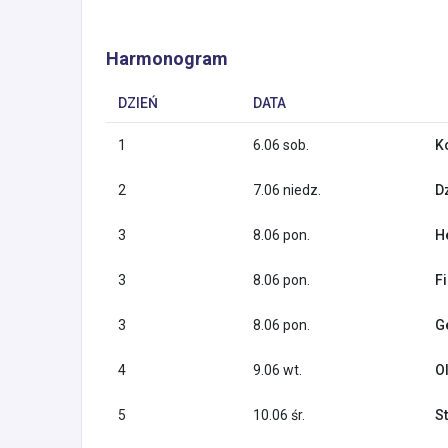
Harmonogram
DZIEŃ
DATA
1
6.06 sob.
K
2
7.06 niedz.
D
3
8.06 pon.
He
3
8.06 pon.
F
3
8.06 pon.
G
4
9.06 wt.
O
5
10.06 śr.
S