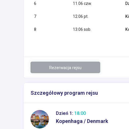
6
11.06 czw.
D
7
12.06 pt.
K
8
13.06 sob.
K
Rezerwacja rejsu
Szczegółowy program rejsu
Dzień 1:
18:00
Kopenhaga / Denmark