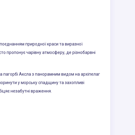
поєднанням природної краси та виразної
сто пропонує чарівну атмосферу, де різнобарвні
на пагорбі Аксла з панорамним видом на архіпелаг
поринути у морську спадщину та захопливі
біцяє незабутні враження.