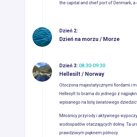
the capital and chief port of Denmark, a
Dzień 2:
Dzień na morzu / Morze
Dzień 3:
08:30-09:30
Hellesilt / Norway
Otoczona majestatycznymi fiordami i m
Hellesylt to brama do jednego z najpięk
wpisanego na listę światowego dziedzi
Miłośnicy przyrody i aktywnego wypoczy
wodospadów otaczających dolinę. Ta urocz
prawdziwym pięknem północy.