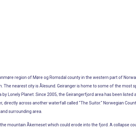
Sunnmøre region of Møre og Romsdal county in the western part of Norway.
en. The nearest city is Ålesund. Geiranger is home to some of the most
ia by Lonely Planet. Since 2005, the Geirangerfjord area has been liste
er, directly across another waterfall called "The Suitor." Norwegian Cou
e and surrounding area.
 the mountain Åkerneset which could erode into the fjord. A collapse c