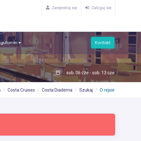
Zarejestruj się
Zaloguj się
egulamin
Kontakt
sob. 06 cze - sob. 13 cze
a
Costa Cruises
Costa Diadema
Szukaj
O rejsie