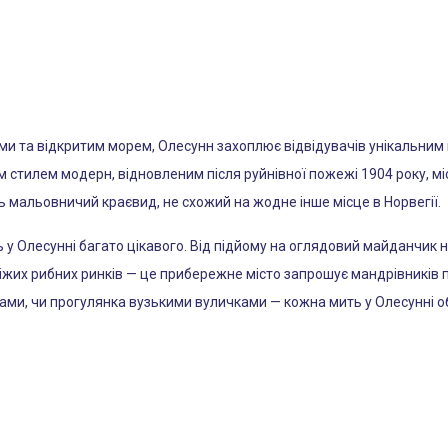
 та відкритим морем, Олесунн захоплює відвідувачів унікальним 
 стилем модерн, відновленим після руйнівної пожежі 1904 року, мі
 мальовничий краєвид, не схожий на жодне інше місце в Норвегії.
 у Олесунні багато цікавого. Від підйому на оглядовий майданчик 
віжих рибних ринків — це прибережне місто запрошує мандрівників 
дами, чи прогулянка вузькими вуличками — кожна мить у Олесунні о