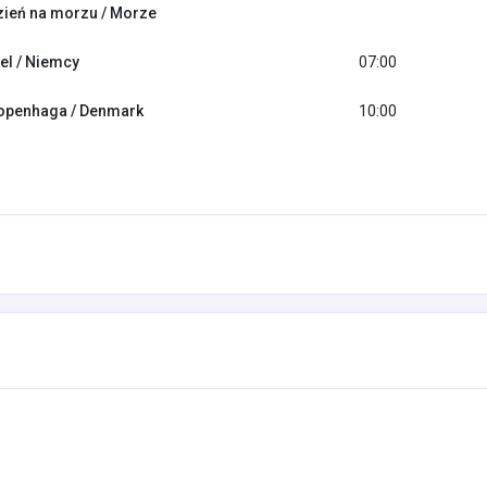
zień na morzu / Morze
iel / Niemcy
07:00
openhaga / Denmark
10:00