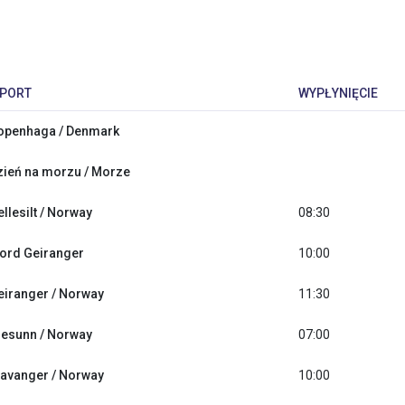
PORT
WYPŁYNIĘCIE
openhaga / Denmark
zień na morzu / Morze
llesilt / Norway
08:30
iord Geiranger
10:00
eiranger / Norway
11:30
lesunn / Norway
07:00
tavanger / Norway
10:00