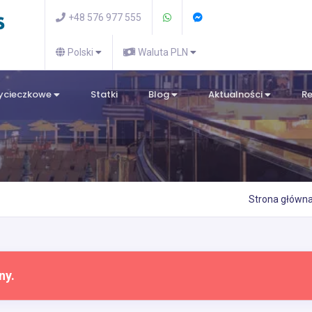
+48 576 977 555
Polski
Waluta PLN
wycieczkowe
Statki
Blog
Aktualności
R
Strona główn
ny.