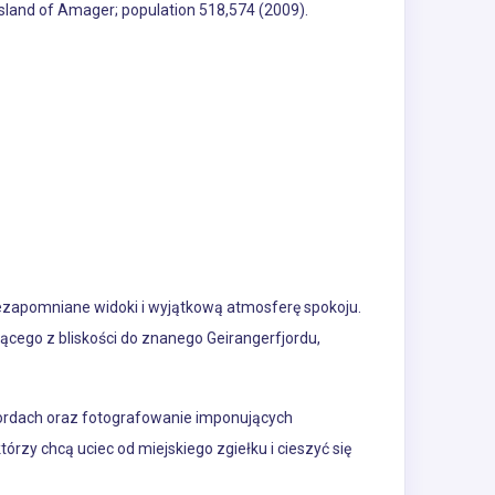
 island of Amager; population 518,574 (2009).
ezapomniane widoki i wyjątkową atmosferę spokoju.
nącego z bliskości do znanego Geirangerfjordu,
fiordach oraz fotografowanie imponujących
órzy chcą uciec od miejskiego zgiełku i cieszyć się