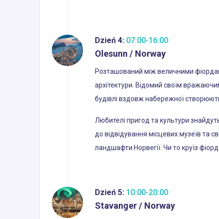
Dzień 4:
07:00-16:00
Olesunn / Norway
Розташований між величними фіордами
архітектури. Відомий своїм вражаючим
будівлі вздовж набережної створюють
Любителі пригод та культури знайдуть
до відвідування місцевих музеїв та с
ландшафти Норвегії. Чи то круїз фіор
Dzień 5:
10:00-20:00
Stavanger / Norway