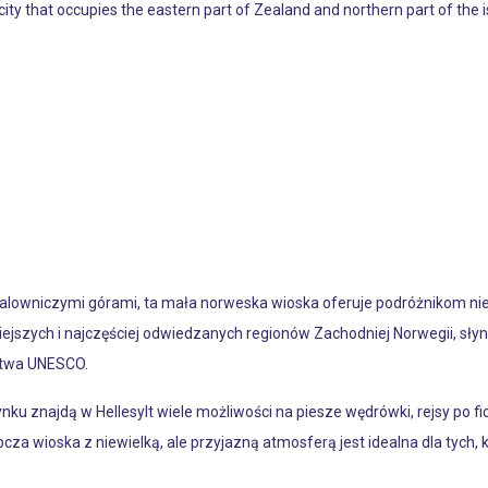
 city that occupies the eastern part of Zealand and northern part of the
alowniczymi górami, ta mała norweska wioska oferuje podróżnikom ni
niejszych i najczęściej odwiedzanych regionów Zachodniej Norwegii, sły
ctwa UNESCO.
nku znajdą w Hellesylt wiele możliwości na piesze wędrówki, rejsy po 
a wioska z niewielką, ale przyjazną atmosferą jest idealna dla tych, kt