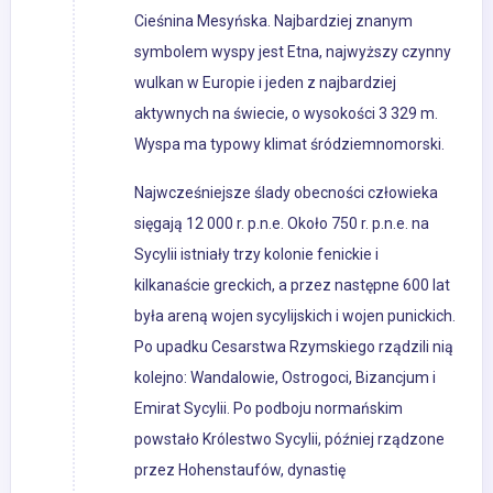
Cieśnina Mesyńska. Najbardziej znanym
symbolem wyspy jest Etna, najwyższy czynny
wulkan w Europie i jeden z najbardziej
aktywnych na świecie, o wysokości 3 329 m.
Wyspa ma typowy klimat śródziemnomorski.
Najwcześniejsze ślady obecności człowieka
sięgają 12 000 r. p.n.e. Około 750 r. p.n.e. na
Sycylii istniały trzy kolonie fenickie i
kilkanaście greckich, a przez następne 600 lat
była areną wojen sycylijskich i wojen punickich.
Po upadku Cesarstwa Rzymskiego rządzili nią
kolejno: Wandalowie, Ostrogoci, Bizancjum i
Emirat Sycylii. Po podboju normańskim
powstało Królestwo Sycylii, później rządzone
przez Hohenstaufów, dynastię