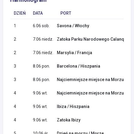
DZIEŃ
DATA
PORT
1
6.06 sob.
Savona / Włochy
2
7.06 niedz.
Zatoka Parku Narodowego Calanques
2
7.06 niedz.
Marsylia / Francja
3
8.06 pon.
Barcelona / Hiszpania
3
8.06 pon.
Najciemniejsze miejsce na Morzu Bal
4
9.06 wt.
Najciemniejsze miejsce na Morzu Bal
4
9.06 wt.
Ibiza / Hiszpania
4
9.06 wt.
Zatoka Ibizy
5
10.06 śr.
Dzień na morzu / Morze