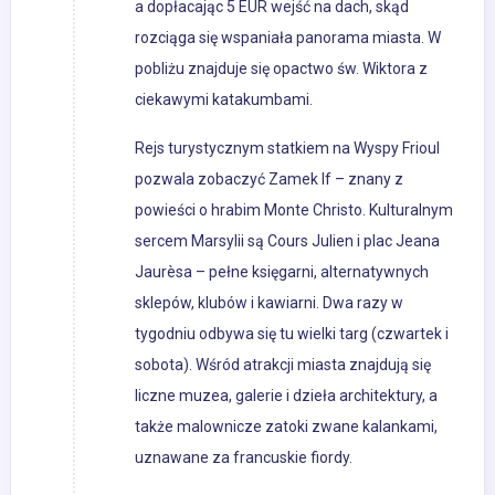
a dopłacając 5 EUR wejść na dach, skąd
rozciąga się wspaniała panorama miasta. W
pobliżu znajduje się opactwo św. Wiktora z
ciekawymi katakumbami.
Rejs turystycznym statkiem na Wyspy Frioul
pozwala zobaczyć Zamek If – znany z
powieści o hrabim Monte Christo. Kulturalnym
sercem Marsylii są Cours Julien i plac Jeana
Jaurèsa – pełne księgarni, alternatywnych
sklepów, klubów i kawiarni. Dwa razy w
tygodniu odbywa się tu wielki targ (czwartek i
sobota). Wśród atrakcji miasta znajdują się
liczne muzea, galerie i dzieła architektury, a
także malownicze zatoki zwane kalankami,
uznawane za francuskie fiordy.