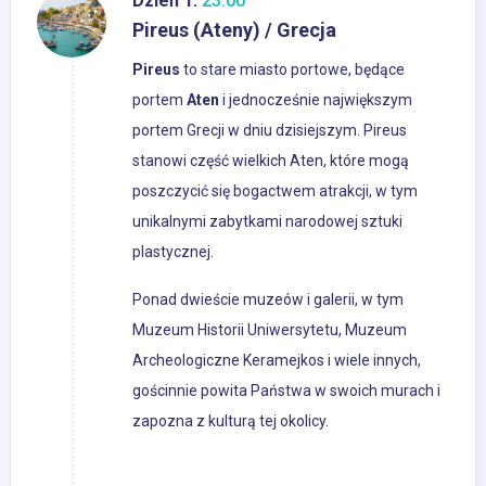
Dzień 1:
23:00
Pireus (Ateny) / Grecja
Pireus
to stare miasto portowe, będące
portem
Aten
i jednocześnie największym
portem Grecji w dniu dzisiejszym. Pireus
stanowi część wielkich Aten, które mogą
poszczycić się bogactwem atrakcji, w tym
unikalnymi zabytkami narodowej sztuki
plastycznej.
Ponad dwieście muzeów i galerii, w tym
Muzeum Historii Uniwersytetu, Muzeum
Archeologiczne Keramejkos i wiele innych,
gościnnie powita Państwa w swoich murach i
zapozna z kulturą tej okolicy.