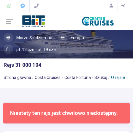
Morze Śródziemne
Europa
pt. 12 cze - pt. 19 cze
Rejs 31 000 104
Strona główna
Costa Cruises
Costa Fortuna
Szukaj
O rejsie
Niestety ten rejs jest chwilowo niedostępny.