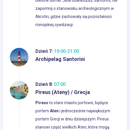
bielone domki. Jeśli odwiedzisz Santorini, nie
zapomnij o stanowisku archeologicznym w
Akrotiri, gdzie zachowały się pozostałości
minojskiej cywilizacji.
Dzień 7:
19:00-21:00
Archipelag Santorini
Dzień 8:
07:00
Pireus (Ateny) / Grecja
Pireus
to stare miasto portowe, będące
portem
Aten
i jednocześnie największym
portem Grecji w dniu dzisiejszym. Pireus
stanowi część wielkich Aten, które mogą