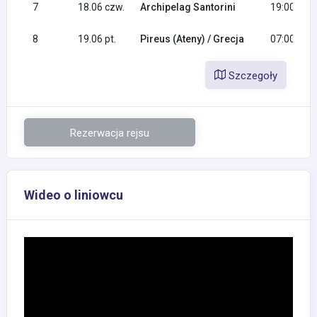
7
18.06 czw.
Archipelag Santorini
19:00
8
19.06 pt.
Pireus (Ateny) / Grecja
07:00
Szczegoły
Rezerwacja rejsu
Wideo o liniowcu