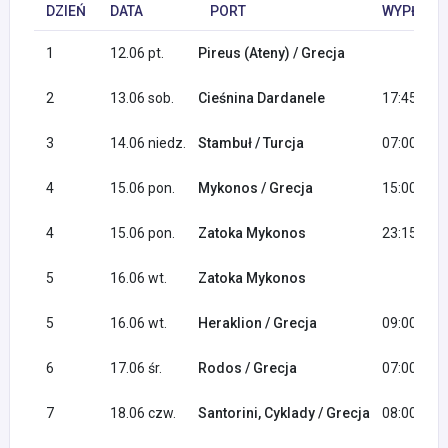
DZIEŃ
DATA
PORT
WYPŁYNIĘ
1
12.06 pt.
Pireus (Ateny) / Grecja
2
13.06 sob.
Cieśnina Dardanele
17:45
3
14.06 niedz.
Stambuł / Turcja
07:00
4
15.06 pon.
Mykonos / Grecja
15:00
4
15.06 pon.
Zatoka Mykonos
23:15
5
16.06 wt.
Zatoka Mykonos
5
16.06 wt.
Heraklion / Grecja
09:00
6
17.06 śr.
Rodos / Grecja
07:00
7
18.06 czw.
Santorini, Cyklady / Grecja
08:00