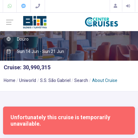
Douro
Sun 14 Jun - Sun 21 Jun
Cruise: 30,990,315
Home
Uniworld
S.S. São Gabriel
Search
About Cruise
Unfortunately this cruise is temporarily
unavailable.