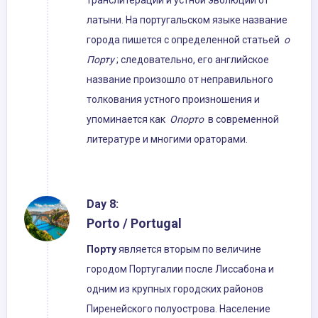
транслитерации и устной эволюции от
латыни. На португальском языке название
города пишется с определенной статьей
о
Порту
; следовательно, его английское
название произошло от неправильного
толкования устного произношения и
упоминается как
Опорто
в современной
литературе и многими ораторами.
Day 8:
Porto / Portugal
Порту
является вторым по величине
городом Португалии после Лиссабона и
одним из крупных городских районов
Пиренейского полуострова. Население