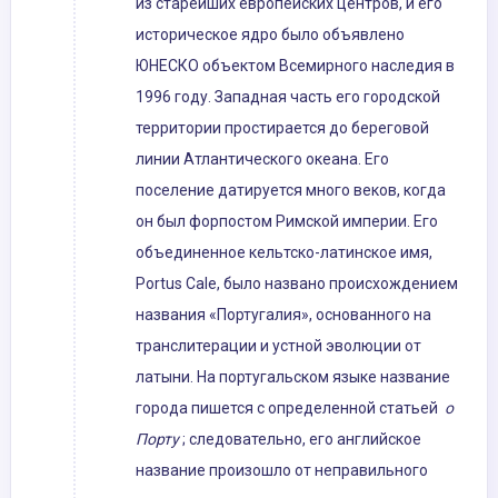
из старейших европейских центров, и его
историческое ядро ​​было объявлено
ЮНЕСКО объектом Всемирного наследия в
1996 году. Западная часть его городской
территории простирается до береговой
линии Атлантического океана. Его
поселение датируется много веков, когда
он был форпостом Римской империи. Его
объединенное кельтско-латинское имя,
Portus Cale, было названо происхождением
названия «Португалия», основанного на
транслитерации и устной эволюции от
латыни. На португальском языке название
города пишется с определенной статьей
о
Порту
; следовательно, его английское
название произошло от неправильного