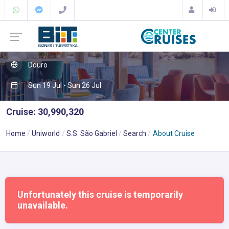
Douro
Sun 19 Jul - Sun 26 Jul
Cruise: 30,990,320
Home
Uniworld
S.S. São Gabriel
Search
About Cruise
Unfortunately this cruise is temporarily
unavailable.