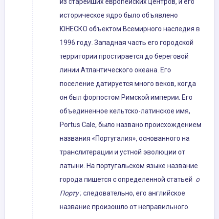
из старейших европейских центров, и его
историческое ядро ​​было объявлено
ЮНЕСКО объектом Всемирного наследия в
1996 году. Западная часть его городской
территории простирается до береговой
линии Атлантического океана. Его
поселение датируется много веков, когда
он был форпостом Римской империи. Его
объединенное кельтско-латинское имя,
Portus Cale, было названо происхождением
названия «Португалия», основанного на
транслитерации и устной эволюции от
латыни. На португальском языке название
города пишется с определенной статьей
о
Порту
; следовательно, его английское
название произошло от неправильного