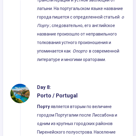
транслитерации и устной эволюции от
латыни. На португальском языке название
города пишется с определенной статьей
о
Порту
; следовательно, его английское
название произошло от неправильного
толкования устного произношения и
упоминается как
Опорто
в современной
литературе и многими ораторами.
Day 8:
Porto / Portugal
Порту
является вторым по величине
городом Португалии после Лиссабона и
одним из крупных городских районов
Пиренейского полуострова. Население