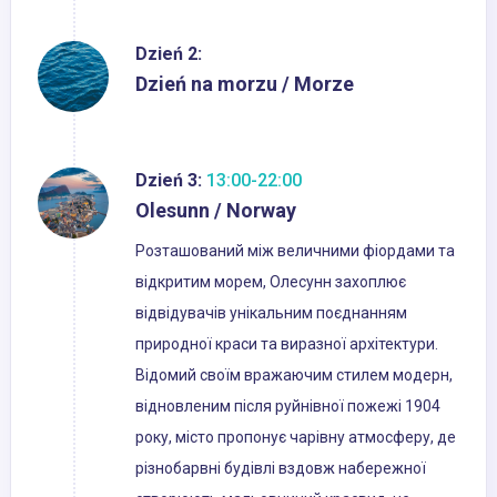
Dzień 2:
Dzień na morzu / Morze
Dzień 3:
13:00-22:00
Olesunn / Norway
Розташований між величними фіордами та
відкритим морем, Олесунн захоплює
відвідувачів унікальним поєднанням
природної краси та виразної архітектури.
Відомий своїм вражаючим стилем модерн,
відновленим після руйнівної пожежі 1904
року, місто пропонує чарівну атмосферу, де
різнобарвні будівлі вздовж набережної