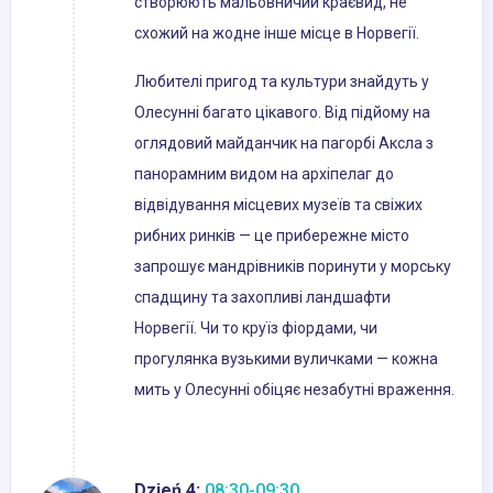
створюють мальовничий краєвид, не
схожий на жодне інше місце в Норвегії.
Любителі пригод та культури знайдуть у
Олесунні багато цікавого. Від підйому на
оглядовий майданчик на пагорбі Аксла з
панорамним видом на архіпелаг до
відвідування місцевих музеїв та свіжих
рибних ринків — це прибережне місто
запрошує мандрівників поринути у морську
спадщину та захопливі ландшафти
Норвегії. Чи то круїз фіордами, чи
прогулянка вузькими вуличками — кожна
мить у Олесунні обіцяє незабутні враження.
Dzień 4:
08:30-09:30