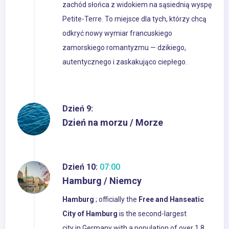
zachód słońca z widokiem na sąsiednią wyspę
Petite-Terre. To miejsce dla tych, którzy chcą
odkryć nowy wymiar francuskiego
zamorskiego romantyzmu — dzikiego,
autentycznego i zaskakująco ciepłego.
Dzień 9:
Dzień na morzu / Morze
Dzień 10:
07:00
Hamburg / Niemcy
Hamburg
; officially the
Free and Hanseatic
City of Hamburg
is the second-largest
city in Germany with a population of over 1.8