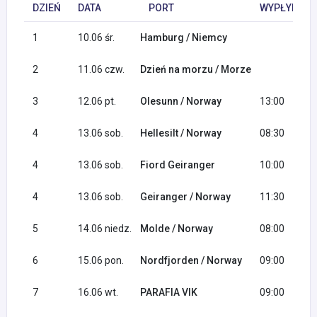
DZIEŃ
DATA
PORT
WYPŁYNIĘCI
1
10.06 śr.
Hamburg / Niemcy
2
11.06 czw.
Dzień na morzu / Morze
3
12.06 pt.
Olesunn / Norway
13:00
4
13.06 sob.
Hellesilt / Norway
08:30
4
13.06 sob.
Fiord Geiranger
10:00
4
13.06 sob.
Geiranger / Norway
11:30
5
14.06 niedz.
Molde / Norway
08:00
6
15.06 pon.
Nordfjorden / Norway
09:00
7
16.06 wt.
PARAFIA VIK
09:00