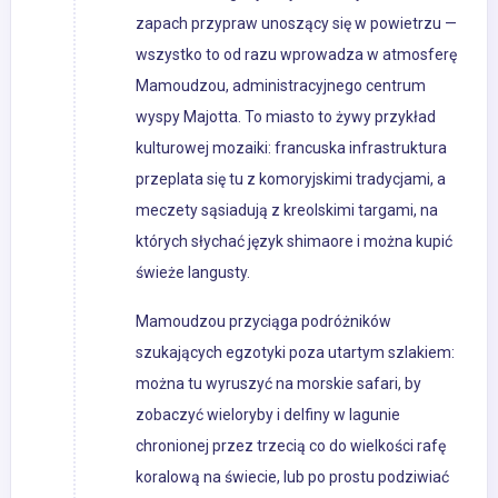
zapach przypraw unoszący się w powietrzu —
wszystko to od razu wprowadza w atmosferę
Mamoudzou, administracyjnego centrum
wyspy Majotta. To miasto to żywy przykład
kulturowej mozaiki: francuska infrastruktura
przeplata się tu z komoryjskimi tradycjami, a
meczety sąsiadują z kreolskimi targami, na
których słychać język shimaore i można kupić
świeże langusty.
Mamoudzou przyciąga podróżników
szukających egzotyki poza utartym szlakiem:
można tu wyruszyć na morskie safari, by
zobaczyć wieloryby i delfiny w lagunie
chronionej przez trzecią co do wielkości rafę
koralową na świecie, lub po prostu podziwiać