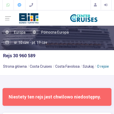
Europa
Północna Europa
śr. 10 cze - pt. 19 cze
Rejs 30 960 589
Strona główna
Costa Cruises
Costa Favolosa
Szukaj
O rejsie
Niestety ten rejs jest chwilowo niedostępny.